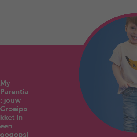
My
Parentia
: jouw
Groeipa
kket in
een
oogopsl