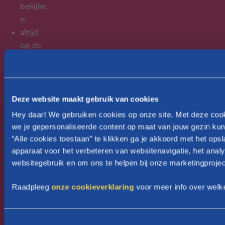
bekijke
n,
altijd
op de
hoogte
te zijn
als er
nieuws
Deze website maakt gebruik van cookies
over je
Hey daar! We gebruiken cookies op onze site. Met deze coo
Groeip
we je gepersonaliseerde content op maat van jouw gezin kun
akket
“Alle cookies toestaan” te klikken ga je akkoord met het ops
of
apparaat voor het verbeteren van websitenavigatie, het anal
websitegebruik en om ons te helpen bij onze marketingprojec
kinderb
ijslag is,
Raadpleeg
onze cookieverklaring
voor meer info over welk
Raadpl
eeg je
kinderb
T