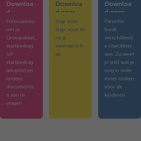
Downloa
Downloa
Downloa
d
d onze
d onze
formulier
handige
checklists
Formulieren
Stap voor
Parentia
en
dossiers
om je
stap, voor en
biedt
Groeipakket,
na je
verschillend
startbedrag
zwangersch
e checklists
(of
ap
aan. Zo weet
startbedrag
je snel wat je
adoptie) en
nog in orde
andere
moet maken
documente
voor de
n aan te
kinderen
vragen.