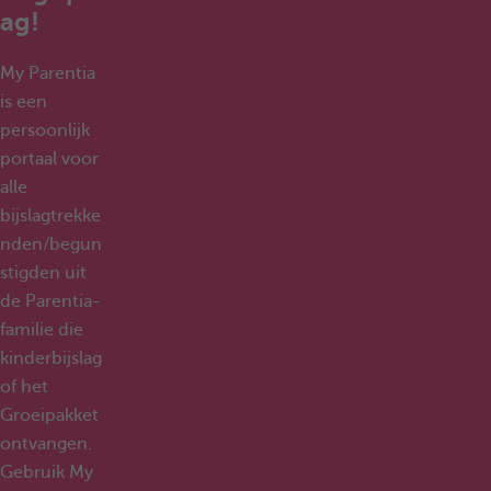
ag!
My Parentia
is een
persoonlijk
portaal voor
alle
bijslagtrekke
nden/begun
stigden uit
de Parentia-
familie die
kinderbijslag
of het
Groeipakket
ontvangen.
Gebruik My