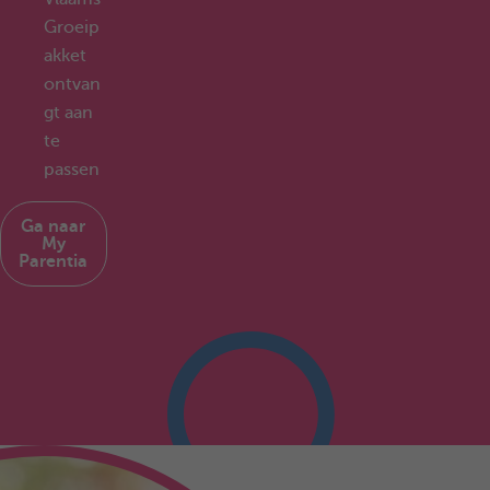
Groeip
akket
ontvan
gt aan
te
passen
Ga naar
My
Parentia