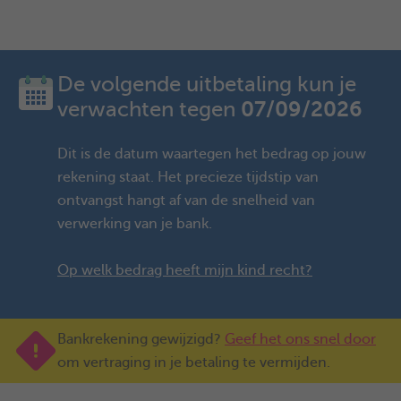
De volgende uitbetaling kun je
07/09/2026
verwachten tegen
Dit is de datum waartegen het bedrag op jouw
rekening staat. Het precieze tijdstip van
ontvangst hangt af van de snelheid van
verwerking van je bank.
Op welk bedrag heeft mijn kind recht?
Bankrekening gewijzigd?
Geef het ons snel door
om vertraging in je betaling te vermijden.