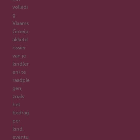
volledi
g
Vlaams
Groeip
akketd
ossier
van je
kind(er
en) te
raadple
gen,
zoals
het
bedrag
per
kind,
eventu