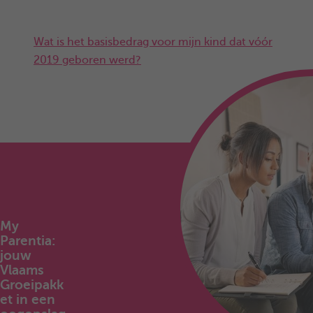
Wat is het basisbedrag voor mijn kind dat vóór
2019 geboren werd?
My
Parentia:
jouw
Vlaams
Groeipakk
et in een