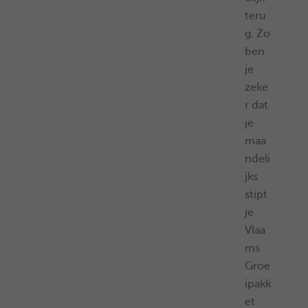
teru
g. Zo
ben
je
zeke
r dat
je
maa
ndeli
jks
stipt
je
Vlaa
ms
Groe
ipakk
et