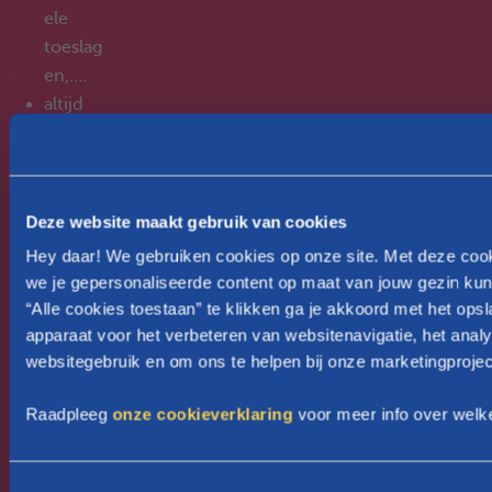
ele
toeslag
en,….
altijd
en
overal
de
volledi
Deze website maakt gebruik van cookies
ge
Hey daar! We gebruiken cookies op onze site. Met deze coo
briefwi
we je gepersonaliseerde content op maat van jouw gezin kun
sseling
“Alle cookies toestaan” te klikken ga je akkoord met het ops
online
apparaat voor het verbeteren van websitenavigatie, het anal
te
websitegebruik en om ons te helpen bij onze marketingprojec
consult
Raadpleeg
onze cookieverklaring
voor meer info over welk
eren
een
volledi
T