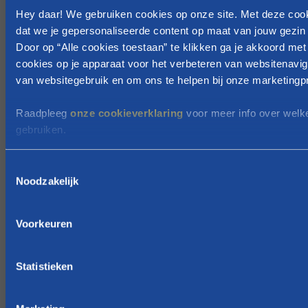
e
Hey daar! We gebruiken cookies op onze site. Met deze coo
r
dat we je gepersonaliseerde content op maat van jouw gezin 
u
Door op “Alle cookies toestaan” te klikken ga je akkoord met
s
cookies op je apparaat voor het verbeteren van websitenavig
t
van websitegebruik en om ons te helpen bij onze marketingpr
m
Raadpleeg
onze cookieverklaring
voor meer info over welk
a
gebruiken.
g
g
T
e
Noodzakelijk
o
n
e
i
s
e
Voorkeuren
t
t
e
e
m
Statistieken
n
m
!
i