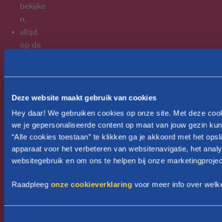
bekijke
n,
altijd
op de
hoogte
te zijn
als er
nieuws
Deze website maakt gebruik van cookies
over je
Hey daar! We gebruiken cookies op onze site. Met deze coo
Groeip
we je gepersonaliseerde content op maat van jouw gezin kun
akket
“Alle cookies toestaan” te klikken ga je akkoord met het ops
of
apparaat voor het verbeteren van websitenavigatie, het anal
websitegebruik en om ons te helpen bij onze marketingprojec
kinderb
ijslag is,
Raadpleeg
onze cookieverklaring
voor meer info over welk
Raadpl
eeg je
kinderb
T