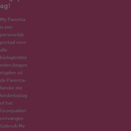
ag!
My Parentia
is een
persoonlijk
portaal voor
alle
bijslagtrekke
nden/begun
stigden uit
de Parentia-
familie die
kinderbijslag
of het
Groeipakket
ontvangen.
Gebruik My