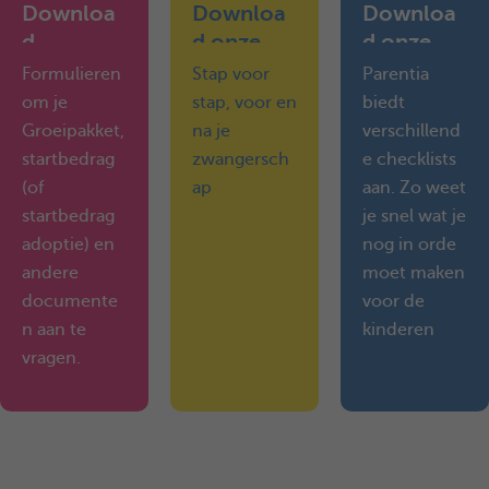
Downloa
Downloa
Downloa
d
d onze
d onze
formulier
handige
checklists
Formulieren
Stap voor
Parentia
en
dossiers
om je
stap, voor en
biedt
Groeipakket,
na je
verschillend
startbedrag
zwangersch
e checklists
(of
ap
aan. Zo weet
startbedrag
je snel wat je
adoptie) en
nog in orde
andere
moet maken
documente
voor de
n aan te
kinderen
vragen.