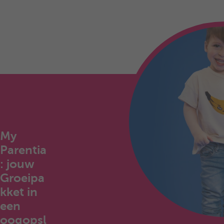
My
Parentia
: jouw
Groeipa
kket in
een
oogopsl