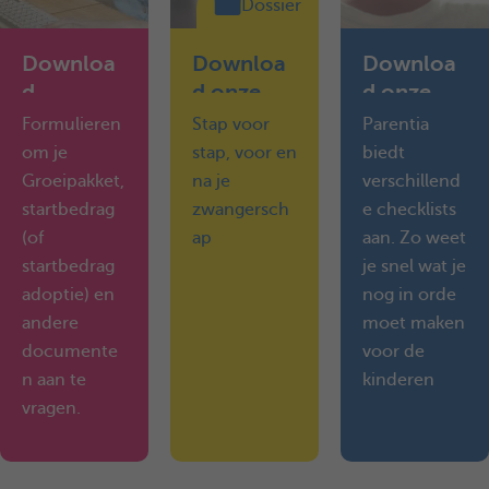
Dossier
Downloa
Downloa
Downloa
d
d onze
d onze
formulier
handige
checklists
Formulieren
Stap voor
Parentia
en
dossiers
om je
stap, voor en
biedt
Groeipakket,
na je
verschillend
startbedrag
zwangersch
e checklists
(of
ap
aan. Zo weet
startbedrag
je snel wat je
adoptie) en
nog in orde
andere
moet maken
documente
voor de
n aan te
kinderen
vragen.