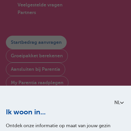
Veelgestelde vragen
Partners
Startbedrag aanvragen
Groeipakket berekenen
Aansluiten bij Parentia
My Parentia raadplegen
Contacteer ons
NL
Over Parentia
Ik woon in...
Kwaliteitsbeleid
Ontdek onze informatie op maat van jouw gezin