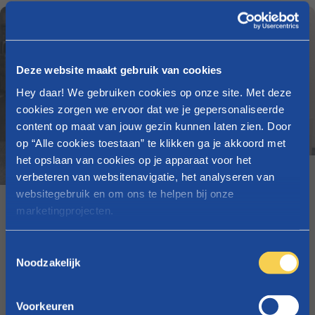
Deze website maakt gebruik van cookies
Hey daar! We gebruiken cookies op onze site. Met deze
cookies zorgen we ervoor dat we je gepersonaliseerde
content op maat van jouw gezin kunnen laten zien. Door
op “Alle cookies toestaan” te klikken ga je akkoord met
het opslaan van cookies op je apparaat voor het
Artikel
verbeteren van websitenavigatie, het analyseren van
websitegebruik en om ons te helpen bij onze
Ik ga alleen wonen, krijg ik dan nog het
marketingprojecten.
Groeipakket of kinderbijslag?
Raadpleeg
onze cookieverklaring
voor meer info over
T
welke cookies we gebruiken.
Noodzakelijk
o
Groeipakket
e
s
Voorkeuren