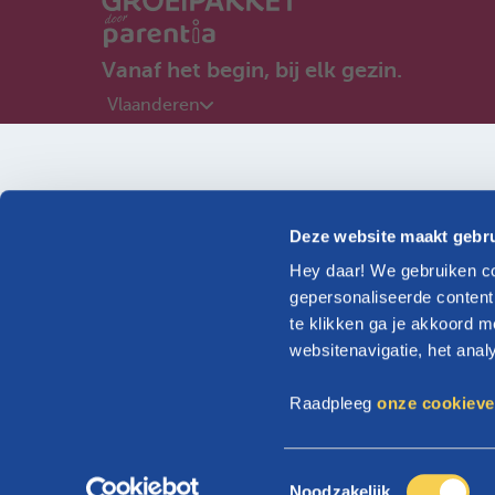
Vanaf het begin, bij elk gezin.
Vlaanderen
Ik ben zwanger
Ik woon in...
Deze website maakt gebru
Hey daar! We gebruiken co
Ontdek onze informatie op maat van jouw gezin
gepersonaliseerde content
te klikken ga je akkoord m
websitenavigatie, het ana
Vlaanderen
Raadpleeg
onze cookieve
Volgende
Ik woon in het buitenland
T
Noodzakelijk