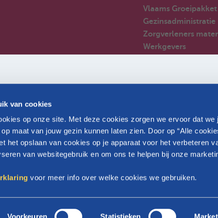
Vlaams Groeipakket
Gezinsadministratie
Zorgverleners mater
Werkgevers
Sterrenouders
Nieuwkomers in Bel
Huizen van het kind
Veelgestelde vragen
ik van cookies
Partners
okies op onze site. Met deze cookies zorgen we ervoor dat we 
 op maat van jouw gezin kunnen laten zien. Door op “Alle cookie
et het opslaan van cookies op je apparaat voor het verbeteren v
lyseren van websitegebruik en om ons te helpen bij onze marketi
Brussel
rklaring
voor meer info over welke cookies we gebruiken.
Voorkeuren
Statistieken
Market