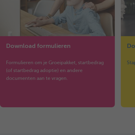
Download formulieren
Do
Formulieren om je Groeipakket, startbedrag
Sta
(of startbedrag adoptie) en andere
documenten aan te vragen.