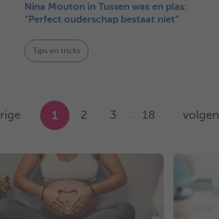
Nina Mouton in Tussen was en plas:
“Perfect ouderschap bestaat niet”
Tips en tricks
rige
1
2
3
18
volge
...