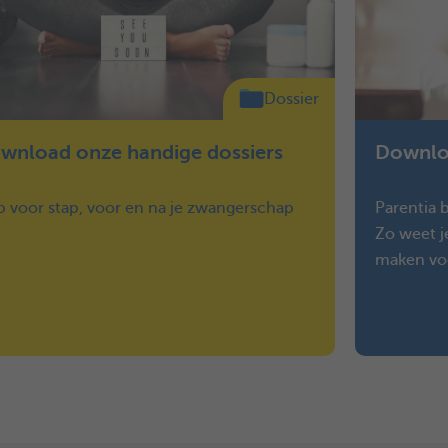
Dossier
wnload onze handige dossiers
Downloa
p voor stap, voor en na je zwangerschap
Parentia b
Zo weet j
maken vo