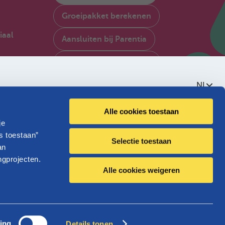
Groeipakket berekenen
iaal
Aansluiten bij Parentia
My Parentia raadplegen
gië
NL
Contacteer ons
Over Parentia
Alle cookies toestaan
je
Kwaliteitsbeleid
s toestaan”
Selectie toestaan
an
Toegankelijkheid
ngprojecten.
Alle cookies weigeren
Jobs
Wallonië
ing
Details tonen