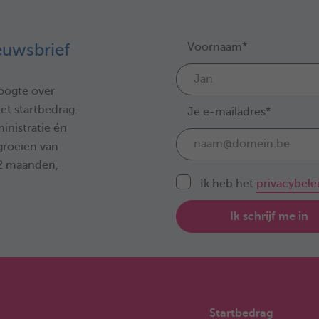
Voornaam*
ieuwsbrief
oogte over
et startbedrag.
Je e-mailadres*
inistratie én
groeien van
 2 maanden,
Ik heb het
privacybele
Ik schrijf me in
Startbedrag