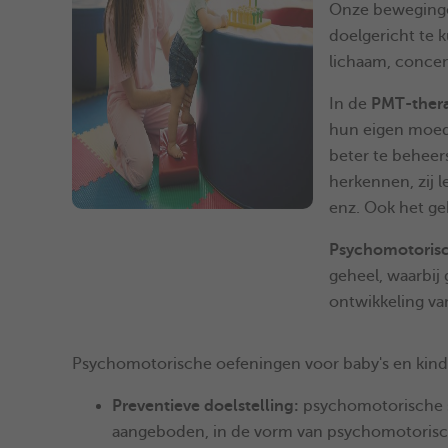
Onze beweginge
doelgericht te 
lichaam, concen
In de
PMT-ther
hun eigen moed 
beter te beheers
herkennen, zij l
enz. Ook het g
Psychomotorisc
geheel, waarbij
ontwikkeling va
Psychomotorische oefeningen voor baby's en kind
Preventieve doelstelling:
psychomotorische se
aangeboden, in de vorm van psychomotorisch