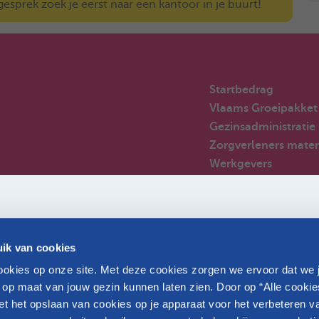
sprek zoek je eerst naar een kantoor in je buurt!
Startbedrag
Vlaams Groeipakket
Gezinsadministratie
Zorgverleners mater
Werkgevers
Sterrenouders
Nieuwkomers in Bel
Huizen van het kind
Veelgestelde vragen
ik van cookies
Partners
okies op onze site. Met deze cookies zorgen we ervoor dat we 
 op maat van jouw gezin kunnen laten zien. Door op “Alle cookie
et het opslaan van cookies op je apparaat voor het verbeteren v