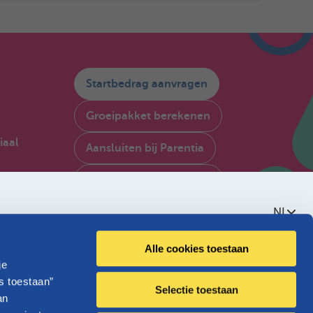
Startbedrag aanvragen
Groeipakket berekenen
iaal
Aansluiten bij Parentia
My Parentia raadplegen
gië
NL
Contacteer ons
Over Parentia
Alle cookies toestaan
je
Kwaliteitsbeleid
s toestaan”
Selectie toestaan
an
Toegankelijkheid