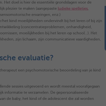
 Het doel is hier de essentiële grondslagen voor de
lijk plezier te maken (aangepaste
ludieke spelletjes
,
 sensomotorische ervaringen, enz.)
het kind moeilijkheden ondervindt bij het leren of bij zijn
ontwikkeling (concentratieproblemen, onhandigheid,
oornissen, moeilijkheden bij het leren op school...). Het
lijkheden, zijn lichaam, zijn communicatieve vaardigheden,
sche evaluatie?
 therapeut een psychomotorische beoordeling van je kind
llende sessies uitgevoerd en wordt meestal voorafgegaan
k informatie te verzamelen. De gepersonaliseerde
 van de baby, het kind of de adolescent die zal worden