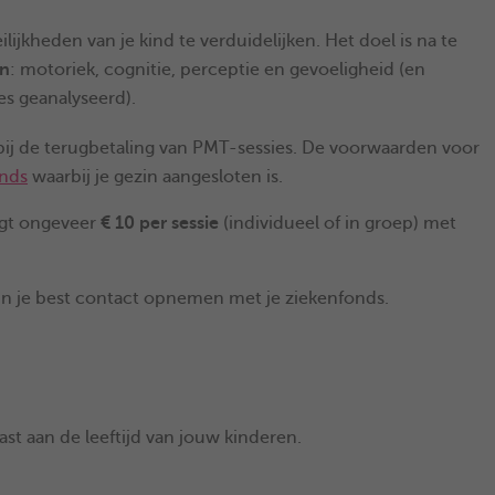
jkheden van je kind te verduidelijken. Het doel is na te
en
: motoriek, cognitie, perceptie en gevoeligheid (en
es geanalyseerd).
bij de terugbetaling van PMT-sessies. De voorwaarden voor
onds
waarbij je gezin aangesloten is.
agt ongeveer
€ 10 per sessie
(individueel of in groep) met
n je best contact opnemen met je ziekenfonds.
ast aan de leeftijd van jouw kinderen.