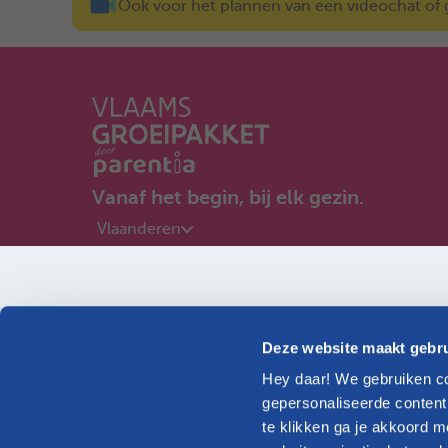
Ook voor het plannen van een videochat of ge
Vanaf het begin, bij elk gezin.
Vlaanderen
Ik ben zwanger
Ik woon in...
Deze website maakt gebru
Hey daar! We gebruiken co
Ontdek onze informatie op maat van jouw gezin
gepersonaliseerde content
te klikken ga je akkoord m