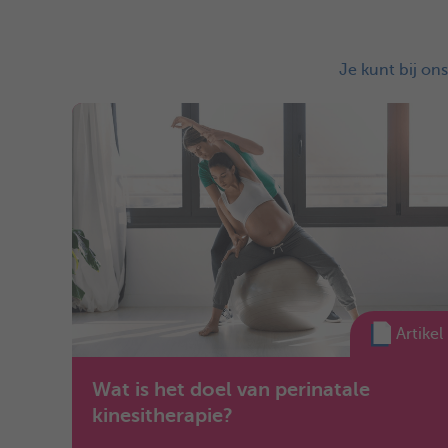
Je kunt bij on
Artikel
Wat is het doel van perinatale
kinesitherapie?