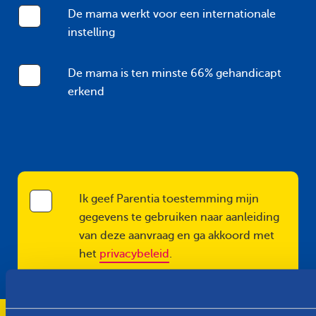
De mama werkt voor een internationale
instelling
De mama is ten minste 66% gehandicapt
erkend
Ik geef Parentia toestemming mijn
gegevens te gebruiken naar aanleiding
van deze aanvraag en ga akkoord met
het
privacybeleid
.