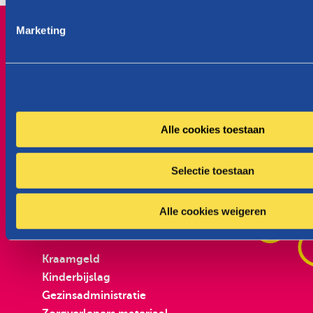
m
i
Marketing
n
g
s
s
Vanaf het begin, bij elk gezin.
e
Wallonië
l
Alle cookies toestaan
e
Ik ben zwanger
c
Selectie toestaan
t
i
e
Alle cookies weigeren
Kraamgeld
Kinderbijslag
Gezinsadministratie