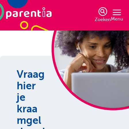
Menu
Zoeken
Vraag
hier
je
kraa
mgel