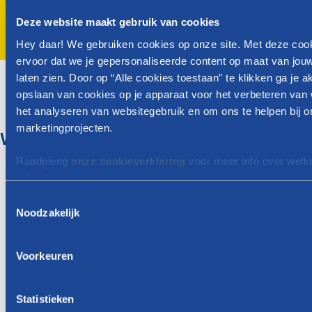
Volgende
Deze website maakt gebruik van cookies
Hey daar! We gebruiken cookies op onze site. Met deze coo
ervoor dat we je gepersonaliseerde content op maat van jou
laten zien. Door op “Alle cookies toestaan” te klikken ga je 
opslaan van cookies op je apparaat voor het verbeteren van 
het analyseren van websitegebruik en om ons te helpen bij 
marketingprojecten.
Wat is het kraamgeld?
Raadpleeg
onze cookieverklaring
voor meer info over welk
In Wallonië bedraagt het kraamgeld (geboortepremie)
gebruiken.
€ 1.395,02 per kind. Bij een meervoudige geboorte
T
ontvang je € 1.395,02 per kind.
Noodzakelijk
o
Je kunt dit bedrag al ontvangen vanaf 2 maanden voor
e
de vermoedelijke geboortedatum.
s
Voorkeuren
Na de geboorte onderzoeken wij automatisch je recht
t
op de maandelijkse kinderbijslag.
e
m
Statistieken