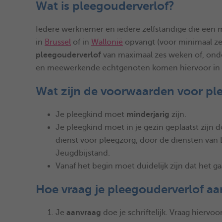
Wat is pleegouderverlof?
Iedere werknemer en iedere zelfstandige die een m
in
Brussel
of in
Wallonië
opvangt (voor minimaal ze
pleegouderverlof
van maximaal zes weken of, onde
en meewerkende echtgenoten komen hiervoor in 
Wat zijn de voorwaarden voor pl
Je pleegkind moet
minderjarig
zijn.
Je pleegkind moet in je gezin geplaatst zij
dienst voor pleegzorg, door de diensten van 
Jeugdbijstand.
Vanaf het begin moet duidelijk zijn dat het 
Hoe vraag je pleegouderverlof aa
Je
aanvraag
doe je schriftelijk. Vraag hiervo