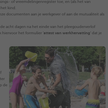
kings- of vreemdelingenregister toe, en (als het van
 het kind.
e documenten aan je werkgever of aan de mutualiteit als
nen de acht dagen na het einde van het pleegouderverlof
k hiervoor het formulier
'attest van werkhervatting'
dat je
f
ter
op de