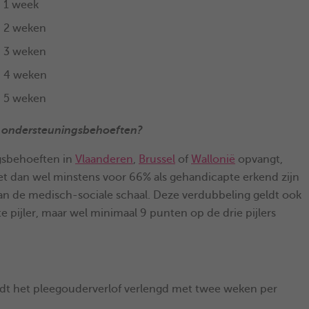
n 1 week
n 2 weken
n 3 weken
n 4 weken
n 5 weken
e ondersteuningsbehoeften?
gsbehoeften in
Vlaanderen
,
Brussel
of
Wallonië
opvangt,
et dan wel minstens voor 66% als gehandicapte erkend zijn
an de medisch-sociale schaal. Deze verdubbeling geldt ook
e pijler, maar wel minimaal 9 punten op de drie pijlers
ordt het pleegouderverlof verlengd met twee weken per