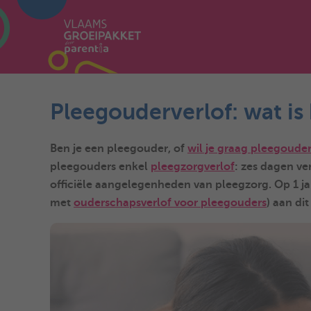
Pleegouderverlof: wat is 
Ben je een pleegouder, of
wil je graag pleegoude
pleegouders enkel
pleegzorgverlof
: zes dagen ve
officiële aangelegenheden van pleegzorg. Op 1 j
met
ouderschapsverlof voor pleegouders
) aan di