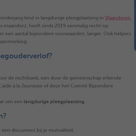
inderjarig kind in langdurige pleegplaatsing in
Vlaanderen
,
s maanden), heeft sinds 2019 eenmalig recht op
r een aantal bijzondere voorwaarden, langer. Ook helpers
aanmerking.
eegouderverlof?
n door de rechtbank, een door de gemeenschap erkende
L’aide à la Jeunesse of door het Comité Bijzondere
gaat om een
langdurige pleegplaatsing
.
n?
or een document bij je mutualiteit.