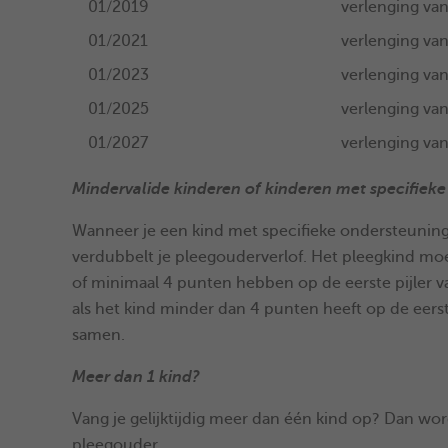
01/2019
verlenging va
01/2021
verlenging va
01/2023
verlenging va
01/2025
verlenging va
01/2027
verlenging va
Mindervalide kinderen of kinderen met specifiek
Wanneer je een kind met specifieke ondersteunin
verdubbelt je pleegouderverlof. Het pleegkind mo
of minimaal 4 punten hebben op de eerste pijler v
als het kind minder dan 4 punten heeft op de eerst
samen.
Meer dan 1 kind?
Vang je gelijktijdig meer dan één kind op? Dan w
pleegouder.