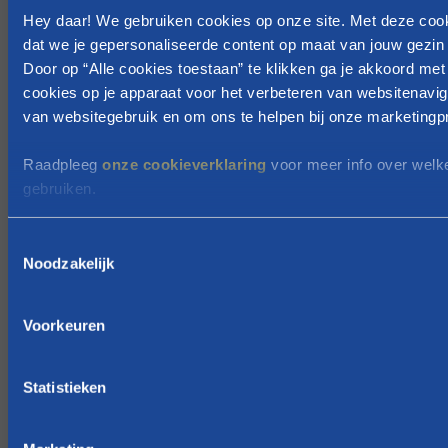
Hey daar! We gebruiken cookies op onze site. Met deze coo
r
dat we je gepersonaliseerde content op maat van jouw gezin 
d
Door op “Alle cookies toestaan” te klikken ga je akkoord met
e
cookies op je apparaat voor het verbeteren van websitenavig
r
van websitegebruik en om ons te helpen bij onze marketingpr
t
z
Raadpleeg
onze cookieverklaring
voor meer info over welk
i
gebruiken.
j
n
T
o
Noodzakelijk
o
n
e
t
s
Voorkeuren
p
t
l
e
m
Statistieken
o
m
o
i
i