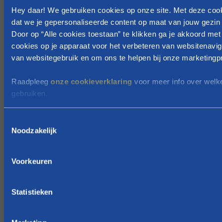
Hey daar! We gebruiken cookies op onze site. Met deze coo
i
dat we je gepersonaliseerde content op maat van jouw gezin 
j
Door op “Alle cookies toestaan” te klikken ga je akkoord met
k
cookies op je apparaat voor het verbeteren van websitenavig
e
van websitegebruik en om ons te helpen bij onze marketingpr
o
f
Raadpleeg
onze cookieverklaring
voor meer info over welk
g
gebruiken.
e
e
T
s
Noodzakelijk
o
t
e
e
s
Voorkeuren
l
t
i
e
j
m
Statistieken
m
k
i
e