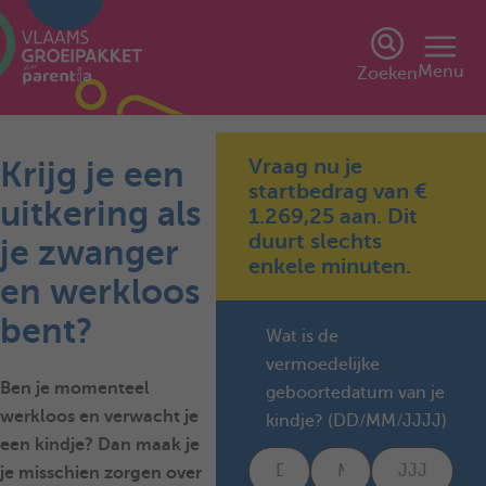
Menu
Zoeken
Vraag nu je
Krijg je een
startbedrag van €
uitkering als
1.269,25 aan. Dit
duurt slechts
je zwanger
enkele minuten.
en werkloos
bent?
Wat is de
vermoedelijke
Ben je momenteel
geboortedatum van je
werkloos en verwacht je
kindje? (DD/MM/JJJJ)
een kindje? Dan maak je
je misschien zorgen over