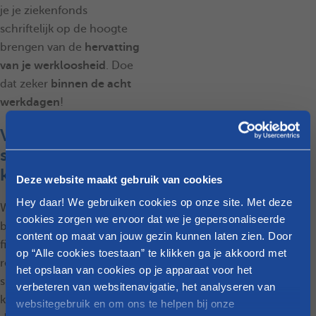
je je ziekenfonds
schriftelijk op de hoogte
brengen van de
hervatting
van je werkloosheid
. Doe
dat zeker
binnen de acht
werkdagen
!
Vraag nu al je
startbedrag of
kraamgeld aan
Deze website maakt gebruik van cookies
Hey daar! We gebruiken cookies op onze site. Met deze
Wist je dat je vóór je
cookies zorgen we ervoor dat we je gepersonaliseerde
bevalling ook al op
content op maat van jouw gezin kunnen laten zien. Door
financiële steun kunt
op “Alle cookies toestaan” te klikken ga je akkoord met
rekenen? Elke mama in
het opslaan van cookies op je apparaat voor het
spe heeft recht op het
verbeteren van websitenavigatie, het analyseren van
kraamgeld of startbedrag,
websitegebruik en om ons te helpen bij onze