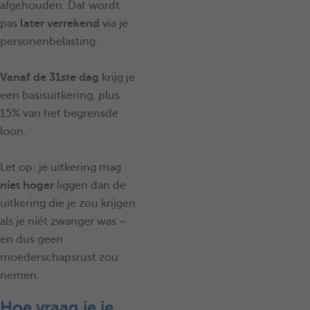
afgehouden. Dat wordt
pas
later verrekend
via je
personenbelasting.
Vanaf de 31ste dag
krijg je
een basisuitkering, plus
15% van het begrensde
loon.
Let op: je uitkering mag
niet hoger
liggen dan de
uitkering die je zou krijgen
als je níét zwanger was –
en dus geen
moederschapsrust zou
nemen.
Hoe vraag je je