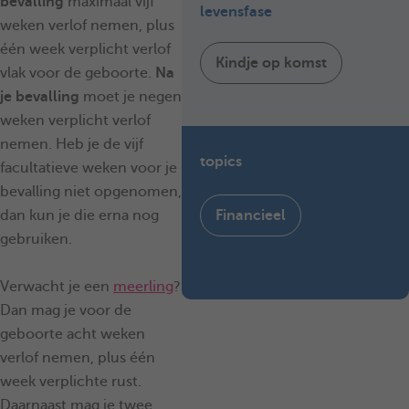
bevalling
maximaal vijf
levensfase
weken verlof nemen, plus
één week verplicht verlof
Kindje op komst
vlak voor de geboorte.
Na
je bevalling
moet je negen
weken verplicht verlof
nemen. Heb je de vijf
topics
facultatieve weken voor je
bevalling niet opgenomen,
dan kun je die erna nog
Financieel
gebruiken.
Verwacht je een
meerling
?
Dan mag je voor de
geboorte acht weken
verlof nemen, plus één
week verplichte rust.
Daarnaast mag je twee