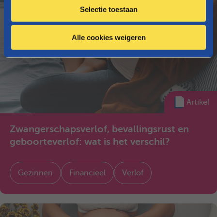
Selectie toestaan
t
i
e
Alle cookies weigeren
Artikel
Zwangerschapsverlof, bevallingsrust en
geboorteverlof: wat is het verschil?
Gezinnen
Financieel
Verlof