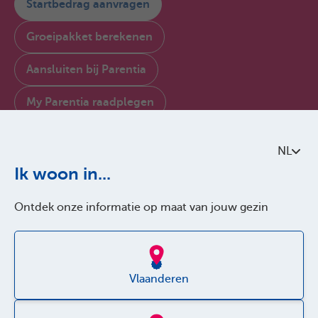
Startbedrag aanvragen
Groeipakket berekenen
Aansluiten bij Parentia
My Parentia raadplegen
Contacteer ons
NL
Over Parentia
Ik woon in...
Kwaliteitsbeleid
Ontdek onze informatie op maat van jouw gezin
Toegankelijkheid
Jobs
Vlaanderen