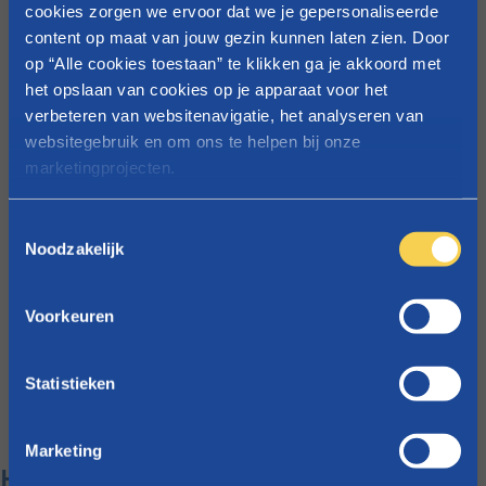
in België.
cookies zorgen we ervoor dat we je gepersonaliseerde
Je hebt een
content op maat van jouw gezin kunnen laten zien. Door
startbedrag (in
op “Alle cookies toestaan” te klikken ga je akkoord met
het opslaan van cookies op je apparaat voor het
Vlaanderen) of het
verbeteren van websitenavigatie, het analyseren van
kraamgeld (in Brussel
websitegebruik en om ons te helpen bij onze
en Wallonië)
marketingprojecten.
ontvangen.
Je ben in regel met
Raadpleeg
onze cookieverklaring
voor meer info over
T
de sociale bijdragen
welke cookies we gebruiken.
Noodzakelijk
o
voor het tweede en
e
derde kwartaal die
s
voorafgaan aan het
Voorkeuren
t
kwartaal van de
e
bevalling.
m
Statistieken
Je hervat je
m
beroepsacitiviteiten.
i
Marketing
n
Handige weetjes