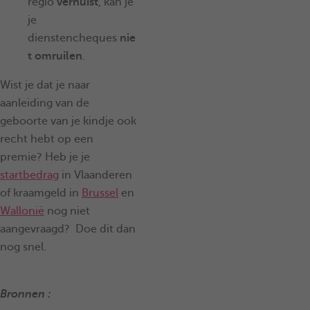
regio
verhuist
, kan je
je
dienstencheques
nie
t omruilen
.
Wist je dat je naar
aanleiding van de
geboorte van je kindje ook
recht hebt op een
premie? Heb je je
startbedrag
in Vlaanderen
of kraamgeld in
Brussel
en
Wallonië
nog niet
aangevraagd? Doe dit dan
nog snel.
Bronnen :