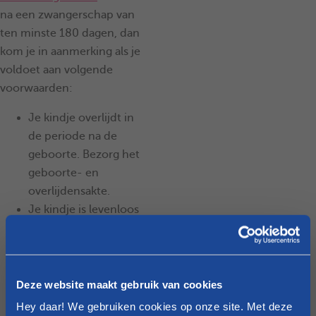
na een zwangerschap van
ten minste 180 dagen, dan
kom je in aanmerking als je
voldoet aan volgende
voorwaarden:
Je kindje overlijdt in
de periode na de
geboorte. Bezorg het
geboorte- en
overlijdensakte.
Je kindje is levenloos
geboren. Bezorg een
akte van levenloos
kindje.
Je
Deze website maakt gebruik van cookies
hoofdverblijfplaats is
Hey daar! We gebruiken cookies op onze site. Met deze