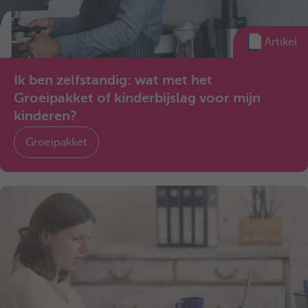
Artikel
Ik ben zelfstandig: wat met het
Groeipakket of kinderbijslag voor mijn
kinderen?
Groeipakket