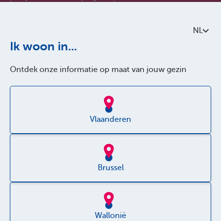
Contacteer ons
NL
Over Parentia
Ik woon in...
Kwaliteitsbeleid
Ontdek onze informatie op maat van jouw gezin
Toegankelijkheid
Jobs
Vlaanderen
Brussel
Disclaimer
Wallonië
Privacy policy