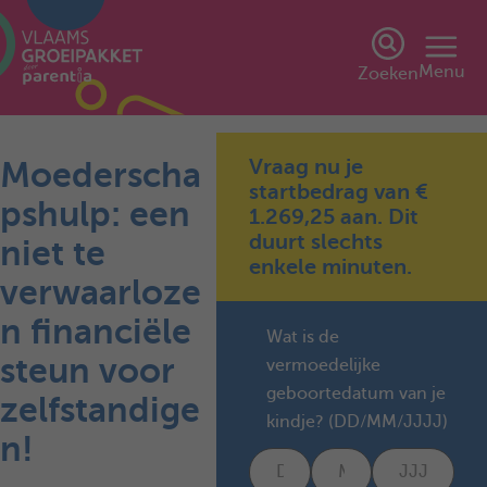
Menu
Zoeken
Vraag nu je
Moederscha
startbedrag van €
pshulp: een
1.269,25 aan. Dit
duurt slechts
niet te
enkele minuten.
verwaarloze
n financiële
Wat is de
steun voor
vermoedelijke
geboortedatum van je
zelfstandige
kindje? (DD/MM/JJJJ)
n!