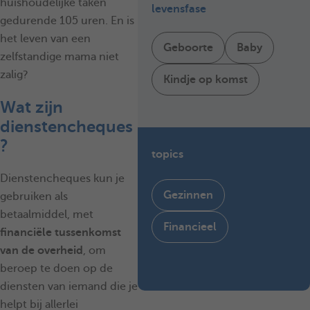
huishoudelijke taken
levensfase
gedurende 105 uren. En is
het leven van een
Geboorte
Baby
zelfstandige mama niet
zalig?
Kindje op komst
Wat zijn
dienstencheques
?
topics
Dienstencheques kun je
Gezinnen
gebruiken als
betaalmiddel, met
Financieel
financiële tussenkomst
van de overheid
, om
beroep te doen op de
diensten van iemand die je
helpt bij allerlei