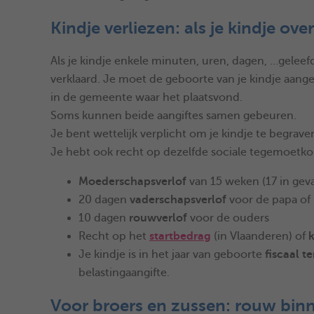
Kindje verliezen: als je kindje ove
Als je kindje enkele minuten, uren, dagen, …geleef
verklaard. Je moet de geboorte van je kindje aang
in de gemeente waar het plaatsvond.
Soms kunnen beide aangiftes samen gebeuren.
Je bent wettelijk verplicht om je kindje te begrave
Je hebt ook recht op dezelfde sociale tegemoetk
Moederschapsverlof
van 15 weken (17 in geva
20 dagen
vaderschapsverlof
voor de papa o
10 dagen
rouwverlof
voor de ouders
Recht op het
startbedrag
(in Vlaanderen) of
Je kindje is in het jaar van geboorte
fiscaal te
belastingaangifte.
Voor broers en zussen: rouw bin