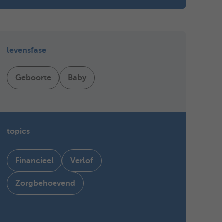
levensfase
Geboorte
Baby
topics
Financieel
Verlof
Zorgbehoevend