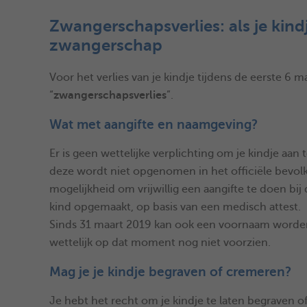
Zwangerschapsverlies: als je kind
zwangerschap
Voor het verlies van je kindje tijdens de eerste 
“
zwangerschapsverlies
”.
Wat met aangifte en naamgeving?
Er is geen wettelijke verplichting om je kindje aan
deze wordt niet opgenomen in het officiële bevol
mogelijkheid om vrijwillig een aangifte te doen bi
kind opgemaakt, op basis van een medisch attest.
Sinds 31 maart 2019 kan ook een voornaam worden
wettelijk op dat moment nog niet voorzien.
Mag je je kindje begraven of cremeren?
Je hebt het recht om je kindje te laten begraven of