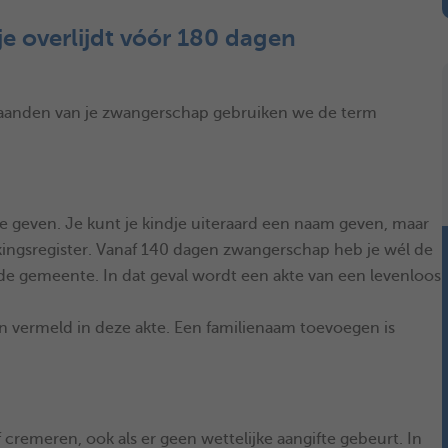
je overlijdt vóór 180 dagen
6 maanden van je zwangerschap gebruiken we de term
 te geven. Je kunt je kindje uiteraard een naam geven, maar
kingsregister. Vanaf 140 dagen zwangerschap heb je wél de
j de gemeente. In dat geval wordt een akte van een levenloos
 vermeld in deze akte. Een familienaam toevoegen is
 cremeren, ook als er geen wettelijke aangifte gebeurt. In