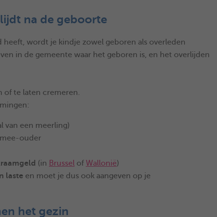
rlijdt na de geboorte
d heeft, wordt je kindje zowel geboren als overleden
even in de gemeente waar het geboren is, en het overlijden
n of te laten cremeren.
omingen:
l van een meerling)
f mee-ouder
kraamgeld
(in
Brussel
of
Wallonië
)
n laste
en moet je dus ook aangeven op je
nen het gezin