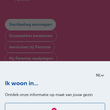
Startbedrag aanvragen
Groeipakket berekenen
Aansluiten bij Parentia
My Parentia raadplegen
Contacteer ons
NL
Over Parentia
Ik woon in...
Kwaliteitsbeleid
Ontdek onze informatie op maat van jouw gezin
Toegankelijkheid