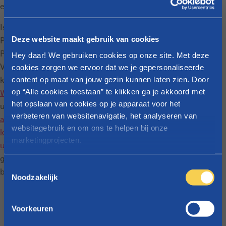
eens diep adem.
Is je kindje er eindelijk?
Deze website maakt gebruik van cookies
Proficiat! Vanaf nu betaalt
Parentia je
Groeipakket
(in
Hey daar! We gebruiken cookies op onze site. Met deze
cookies zorgen we ervoor dat we je gepersonaliseerde
Vlaanderen) of
content op maat van jouw gezin kunnen laten zien. Door
kinderbijslag (in
Brussel
of
op “Alle cookies toestaan” te klikken ga je akkoord met
Wallonië
) elke maand stipt
het opslaan van cookies op je apparaat voor het
uit.
Ben je op dit moment
verbeteren van websitenavigatie, het analyseren van
aangesloten bij een ander
websitegebruik en om ons te helpen bij onze
kinderbijslagfonds of
marketingprojecten.
uitbetalingsactor
? Maak
gerust de overstap. Je
Raadpleeg
onze cookieverklaring
voor meer info over
T
bent altijd welkom bij ons.
welke cookies we gebruiken.
Noodzakelijk
o
e
s
Hulp bij je gezinsadministratie
Voorkeuren
t