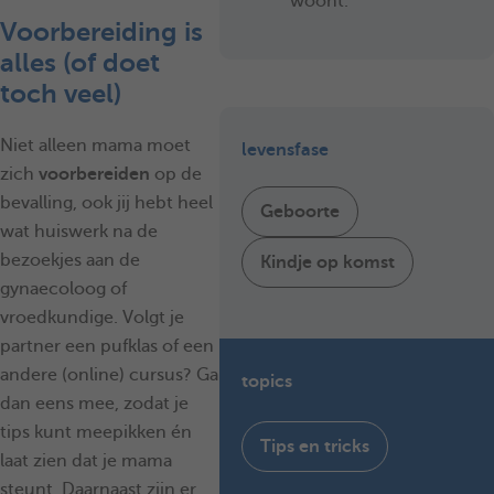
woont.
Voorbereiding is
alles (of doet
toch veel)
Niet alleen mama moet
levensfase
zich
voorbereiden
op de
bevalling, ook jij hebt heel
Geboorte
wat huiswerk na de
bezoekjes aan de
Kindje op komst
gynaecoloog of
vroedkundige. Volgt je
partner een pufklas of een
andere (online) cursus? Ga
topics
dan eens mee, zodat je
tips kunt meepikken én
Tips en tricks
laat zien dat je mama
steunt. Daarnaast zijn er