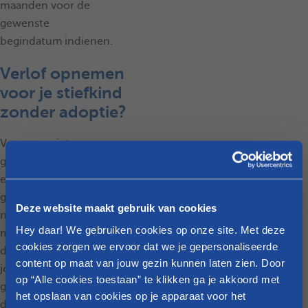
maanden voor de
gewenste
begindatum indienen.
Verlof opnemen
voor je stiefkind
zonder adoptie?
Voor een niet-
geadopteerd of niet-
erkend stiefkind kun je
geen ouderschapsverlof
Deze website maakt gebruik van cookies
nemen. Ook
tijdskrediet
Hey daar! We gebruiken cookies op onze site. Met deze
met als motief ‘zorg
cookies zorgen we ervoor dat we je gepersonaliseerde
dragen voor een kind
content op maat van jouw gezin kunnen laten zien. Door
jonger dan acht jaar’ biedt
op “Alle cookies toestaan” te klikken ga je akkoord met
geen uitkomst, want
het opslaan van cookies op je apparaat voor het
daarvoor moet het kind