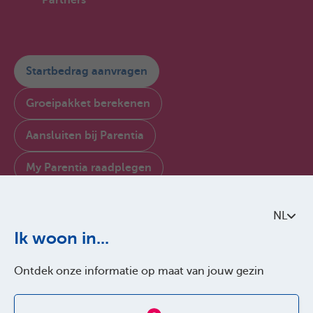
Partners
Startbedrag aanvragen
Groeipakket berekenen
Aansluiten bij Parentia
My Parentia raadplegen
Contacteer ons
NL
Over Parentia
Ik woon in...
Kwaliteitsbeleid
Ontdek onze informatie op maat van jouw gezin
Toegankelijkheid