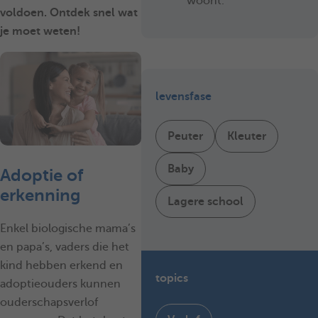
woont.
voldoen. Ontdek snel wat
je moet weten!
levensfase
Peuter
Kleuter
Baby
Adoptie of
erkenning
Lagere school
Enkel biologische mama’s
en papa’s, vaders die het
kind hebben erkend en
topics
adoptieouders kunnen
ouderschapsverlof