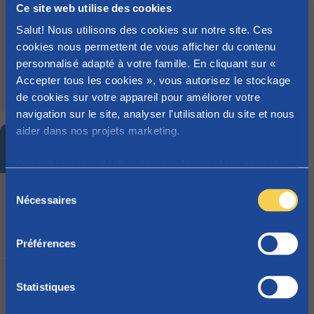
Ce site web utilise des cookies
scolaire pour
Salut! Nous utilisons des cookies sur notre site. Ces
l'enfant dans
cookies nous permettent de vous afficher du contenu
l'enseignement
personnalisé adapté à votre famille. En cliquant sur «
néerlandophon
Accepter tous les cookies », vous autorisez le stockage
e ?
de cookies sur votre appareil pour améliorer votre
navigation sur le site, analyser l'utilisation du site et nous
aider dans nos projets marketing.
Flandre
Consultez
notre déclaration sur les cookies
pour plus
d'informations sur les cookies que nous utilisons.
S
Le montant de
Nécessaires
é
base change-t-
l
il ?
e
Préférences
c
t
Qu’est-ce que
i
Statistiques
cela signifie
o