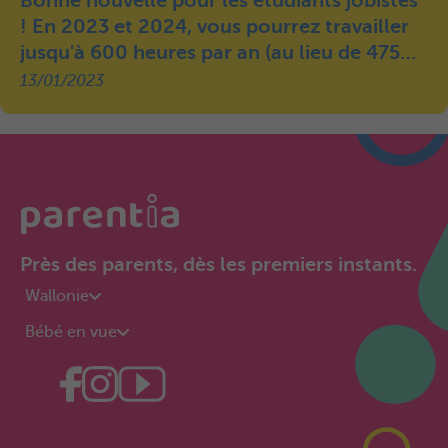
Bonne nouvelle pour les étudiants jobistes
! En 2023 et 2024, vous pourrez travailler
jusqu'à 600 heures par an (au lieu de 475
heures) sans perdre votre droit aux
13/01/2023
allocations familiales.
Près des parents, dès les premiers instants.
Wallonie
Bébé en vue