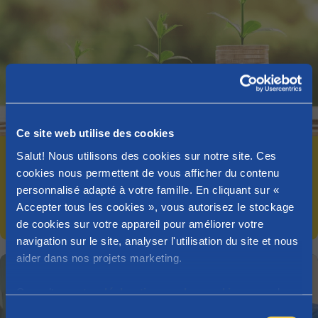
Ce site web utilise des cookies
Salut! Nous utilisons des cookies sur notre site. Ces
Indexation des allocations familiales et de
cookies nous permettent de vous afficher du contenu
la prime de naissance à partir de février
personnalisé adapté à votre famille. En cliquant sur «
2025
Accepter tous les cookies », vous autorisez le stockage
07/02/2025
de cookies sur votre appareil pour améliorer votre
navigation sur le site, analyser l'utilisation du site et nous
aider dans nos projets marketing.
Consultez
notre déclaration sur les cookies
pour plus
d'informations sur les cookies que nous utilisons.
S