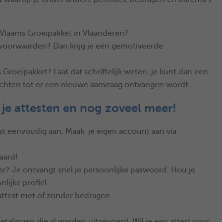
t Vlaams Groeipakket in Vlaanderen?
 voorwaarden? Dan krijg je een gemotiveerde
Groeipakket? Laat dat schriftelijk weten, je kunt dan een
 rechten tot er een nieuwe aanvraag ontvangen wordt.
 je attesten en nog zoveel meer!
est eenvoudig aan. Maak je eigen account aan via
laard!
r? Je ontvangt snel je persoonlijke paswoord. Hou je
lijke profiel.
attest met of zonder bedragen.
etalingen die al werden uitgevoerd. Wil je een attest voor