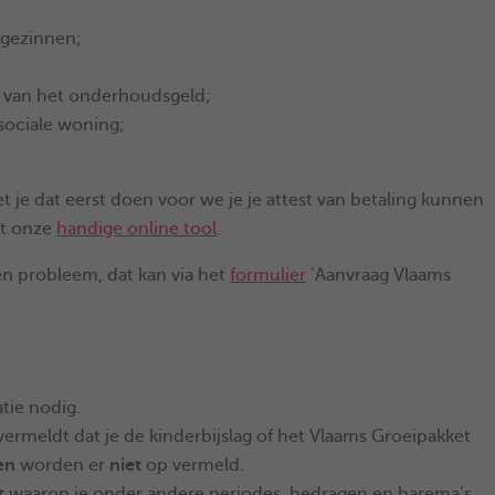
 gezinnen;
g van het onderhoudsgeld;
sociale woning;
et je dat eerst doen voor we je je attest van betaling kunnen
et onze
handige online tool
.
een probleem, dat kan via het
formulier
‘Aanvraag Vlaams
tie nodig.
 vermeldt dat je de kinderbijslag of het Vlaams Groeipakket
en
worden er
niet
op vermeld.
t
waarop je onder andere periodes, bedragen en barema’s