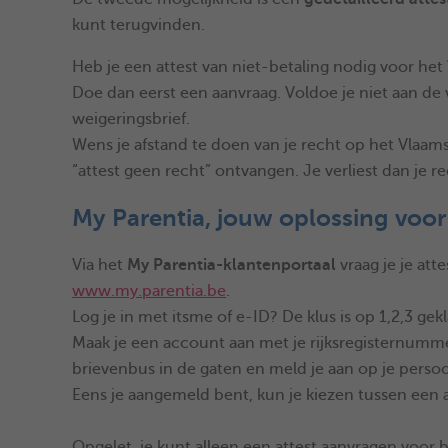
kunt terugvinden.
Heb je een attest van niet-betaling nodig voor he
Doe dan eerst een aanvraag. Voldoe je niet aan de
weigeringsbrief.
Wens je afstand te doen van je recht op het Vlaams 
“attest geen recht” ontvangen. Je verliest dan je
My Parentia, jouw oplossing voor
Via het
My Parentia-klantenportaal
vraag je je att
www.my.parentia.be
.
Log je in met itsme of e-ID? De klus is op 1,2,3 gek
Maak je een account aan met je rijksregisternumme
brievenbus in de gaten en meld je aan op je persoon
Eens je aangemeld bent, kun je kiezen tussen een 
Opgelet, je kunt alleen een attest aanvragen voor b