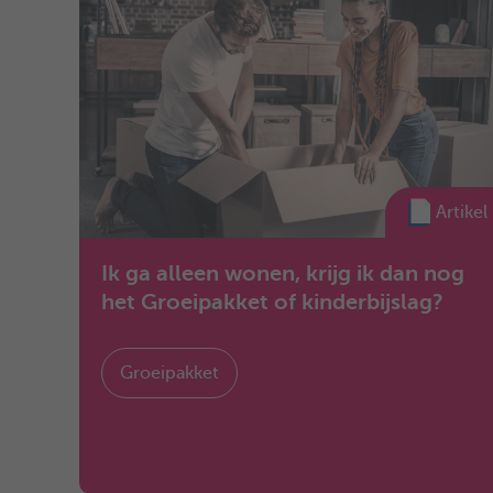
Artikel
Ik ga alleen wonen, krijg ik dan nog
het Groeipakket of kinderbijslag?
Groeipakket