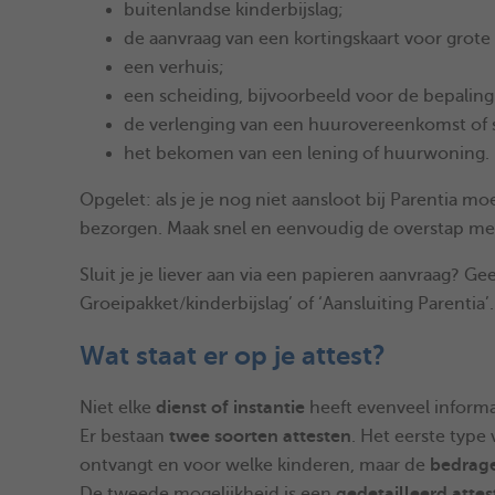
buitenlandse kinderbijslag;
de aanvraag van een kortingskaart voor grote
een verhuis;
een scheiding, bijvoorbeeld voor de bepalin
de verlenging van een huurovereenkomst of 
het bekomen van een lening of huurwoning.
Opgelet: als je je nog niet aansloot bij Parentia mo
bezorgen. Maak snel en eenvoudig de overstap m
Sluit je je liever aan via een papieren aanvraag? G
Groeipakket/kinderbijslag’ of ‘Aansluiting Parentia’.
Wat staat er op je attest?
Niet elke
dienst of instantie
heeft evenveel informa
Er bestaan
twee soorten attesten
. Het eerste type
ontvangt en voor welke kinderen, maar de
bedrag
De tweede mogelijkheid is een
gedetailleerd attes