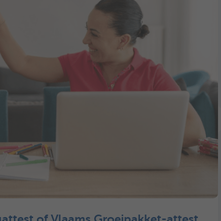
gattest of Vlaams Groeipakket-attest