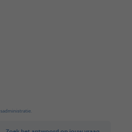
sadministratie.
Zoek het antwoord op jouw vraag