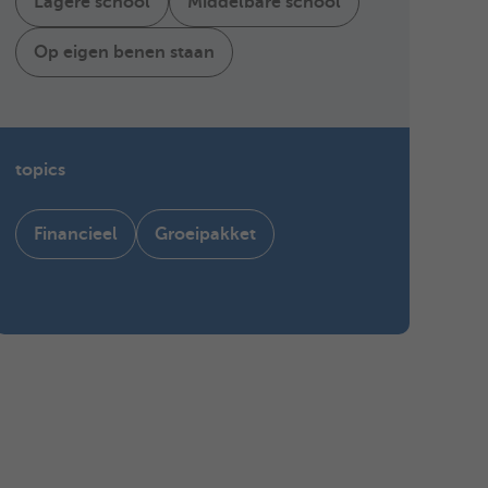
Lagere school
Middelbare school
Op eigen benen staan
topics
Financieel
Groeipakket