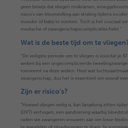
geen bewijs dat vliegen miskramen, vroeggeboorte 
risico's van blootstelling aan straling tijdens inci
moeder of baby te vormen. Toch is het cruciaal om 
medische of zwangerschapscomplicaties hebt.”
Wat is de beste tijd om te vliegen
“De veiligste periode om te vliegen is voordat je 
weken bij een ongecompliceerde tweelingzwanger
toeneemt na deze weken. Heel wat luchtvaartmaats
zwangerschap, dus het is essentieel om vooraf eve
Zijn er risico’s?
“Hoewel vliegen veilig is, kan langdurig zitten tij
(DVT) verhogen, een aandoening waarbij bloedstols
raden we zwangeren vrouwen aan om losse kleding 
te wandelen of zitoefeningen te doen. In sommige