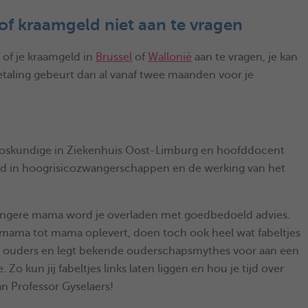
of kraamgeld niet aan te vragen
 of je kraamgeld in
Brussel
of
Wallonië
aan te vragen, je kan
etaling gebeurt dan al vanaf twee maanden voor je
erloskundige in Ziekenhuis Oost-Limburg en hoofddocent
seerd in hoogrisicozwangerschappen en de werking van het
angere mama word je overladen met goedbedoeld advies.
 mama tot mama oplevert, doen toch ook heel wat fabeltjes
ge ouders en legt bekende ouderschapsmythes voor aan een
o kun jij fabeltjes links laten liggen en hou je tijd over
an Professor Gyselaers!