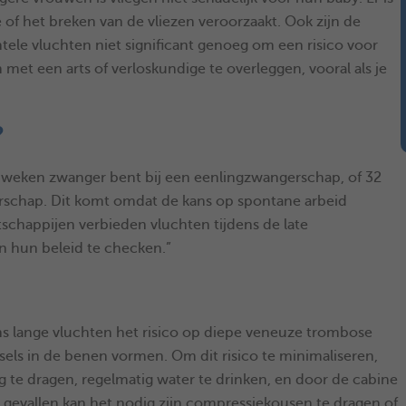
of het breken van de vliezen veroorzaakt. Ook zijn de
dentele vluchten niet significant genoeg om een risico voor
met een arts of verloskundige te overleggen, vooral als je
?
37 weken zwanger bent bij een eenlingzwangerschap, of 32
schap. Dit komt omdat de kans op spontane arbeid
chappijen verbieden vluchten tijdens de late
n hun beleid te checken.”
dens lange vluchten het risico op diepe veneuze trombose
els in de benen vormen. Om dit risico te minimaliseren,
te dragen, regelmatig water te drinken, en door de cabine
 gevallen kan het nodig zijn compressiekousen te dragen of