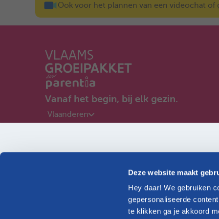
Ook voor het plannen van een videochat of ge
Vanaf het begin, bij elk gezin.
Vlaanderen
Ik ben zwanger
Ik woon in...
Deze website maakt gebru
Hey daar! We gebruiken co
Ontdek onze informatie op maat van jouw gezin
gepersonaliseerde content
te klikken ga je akkoord m