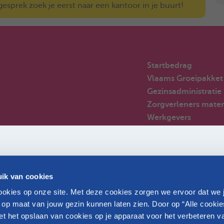
sprek zoek je eerst naar een kantoor in je buurt!
Startbedrag
Vlaams Groeipakket
Gezinsadministratie
Zorgverleners mater
Werkgevers
Sterrenouders
Nieuwkomers in Bel
Huizen van het kind
Veelgestelde vragen
ik van cookies
Partners
okies op onze site. Met deze cookies zorgen we ervoor dat we 
 op maat van jouw gezin kunnen laten zien. Door op “Alle cookie
et het opslaan van cookies op je apparaat voor het verbeteren v