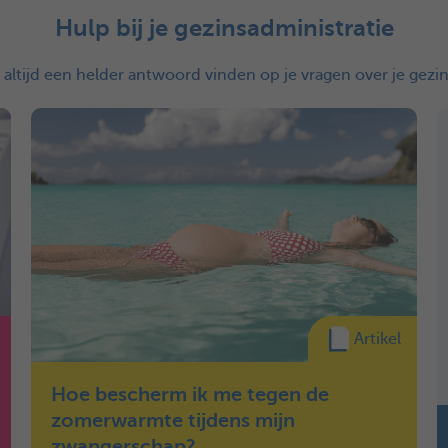
Hulp bij je gezinsadministratie
s altijd een helder antwoord vinden op je vragen over je gezin
Artikel
Hoe bescherm ik me tegen de
zomerwarmte tijdens mijn
zwangerschap?