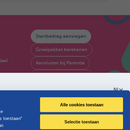
Startbedrag aanvragen
Groeipakket berekenen
iaal
Aansluiten bij Parentia
My Parentia raadplegen
gië
NL
Contacteer ons
Over Parentia
Alle cookies toestaan
je
Kwaliteitsbeleid
s toestaan”
Selectie toestaan
an
Toegankelijkheid