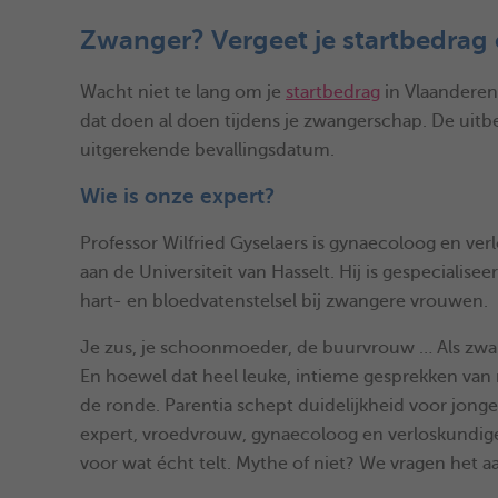
Zwanger? Vergeet je startbedrag 
Wacht niet te lang om je
startbedrag
in Vlaanderen
dat doen al doen tijdens je zwangerschap. De uitb
uitgerekende bevallingsdatum.
Wie is onze expert?
Professor Wilfried Gyselaers is gynaecoloog en v
aan de Universiteit van Hasselt. Hij is gespeciali
hart- en bloedvatenstelsel bij zwangere vrouwen.
Je zus, je schoonmoeder, de buurvrouw … Als zw
En hoewel dat heel leuke, intieme gesprekken van
de ronde. Parentia schept duidelijkheid voor jon
expert, vroedvrouw, gynaecoloog en verloskundige. Z
voor wat écht telt. Mythe of niet? We vragen het a