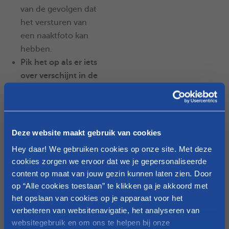
van de gevolgen dat
het versturen van
een naaktfoto kan
hebben.
Pik het op als er iets
over verschijnt in de
media
. Dat maakt het
makkelijker om er
over te beginnen en
je hebt gelijk een
Deze website maakt gebruik van cookies
voorbeeld van wat er
Hey daar! We gebruiken cookies op onze site. Met deze
fout kan gaan.
cookies zorgen we ervoor dat we je gepersonaliseerde
Kinderen spreken
content op maat van jouw gezin kunnen laten zien. Door
zelden van ‘sexting’
op “Alle cookies toestaan” te klikken ga je akkoord met
maar wel van ‘een
het opslaan van cookies op je apparaat voor het
naaktfoto versturen’.
verbeteren van websitenavigatie, het analyseren van
Gebruik termen die
websitegebruik en om ons te helpen bij onze