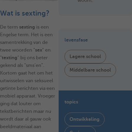
woont.
Wat is sexting?
De term
sexting
is een
Engelse term. Het is een
levensfase
samentrekking van de
twee woorden “
sex
” en
Lagere school
“
texting
” bij ons beter
gekend als “sms’en”.
Middelbare school
Kortom gaat het om het
uitwisselen van seksueel
getinte berichten via een
mobiel apparaat. Vroeger
topics
ging dat louter om
tekstberichten maar nu
wordt daar al gauw ook
Ontwikkeling
beeldmateriaal aan