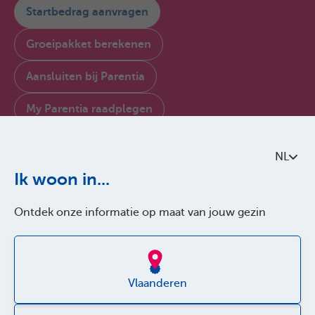
Startbedrag aanvragen
Groeipakket berekenen
Aansluiten bij Parentia
My Parentia raadplegen
Contacteer ons
NL
Over Parentia
Ik woon in...
Kwaliteitsbeleid
Ontdek onze informatie op maat van jouw gezin
Toegankelijkheid
Jobs
Vlaanderen