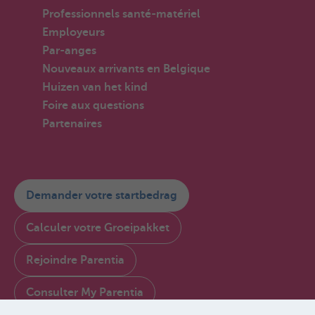
Professionnels santé-matériel
Employeurs
Par-anges
Nouveaux arrivants en Belgique
Huizen van het kind
Foire aux questions
Partenaires
Demander votre startbedrag
Calculer votre Groeipakket
Rejoindre Parentia
Consulter My Parentia