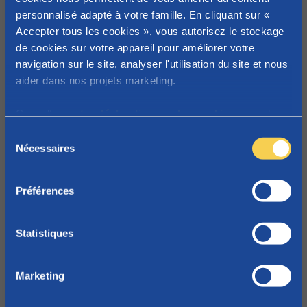
rarement de "sexting"
personnalisé adapté à votre famille. En cliquant sur «
mais plutôt « d'envoi
Accepter tous les cookies », vous autorisez le stockage
d'une photo
de cookies sur votre appareil pour améliorer votre
navigation sur le site, analyser l'utilisation du site et nous
dénudée ».
Utilisez
aider dans nos projets marketing.
les mêmes termes
que vos enfants
.
Consultez
notre déclaration sur les cookies
pour plus
Le sexting n'est pas
d'informations sur les cookies que nous utilisons.
S
anormal et ne doit
Nécessaires
é
pas être un
l
problème, alors n'en
e
faites pas un. Ne
Préférences
c
partez pas en guerre
t
contre votre enfant
i
Statistiques
pour l’interdire de
o
sextoter, mais faites-
n
Marketing
lui prendre
d
conscience des
u