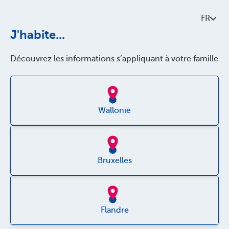
Contactez-nous
FR
À propos de Parentia
J'habite...
Politque de qualité
Découvrez les informations s’appliquant à votre famille
Accessibilité
Jobs
Wallonie
Bruxelles
Disclaimer
Flandre
Vie privée