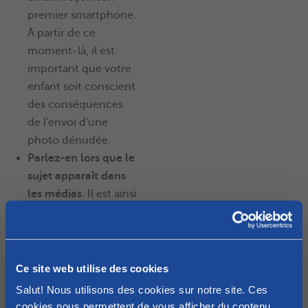
premier smartphone.
À partir de ce
moment-là, il est
important que votre
enfant soit conscient
des conséquences
de l'envoi d'une
photo dénudée.
Parlez-en lors que le
sujet apparaît dans
les médias
. Il est ainsi
plus facile de
l'évoquer et vous
donne un exemple
de ce qui peut mal se
Ce site web utilise des cookies
passer.
Salut! Nous utilisons des cookies sur notre site. Ces
Les enfants parlent
cookies nous permettent de vous afficher du contenu