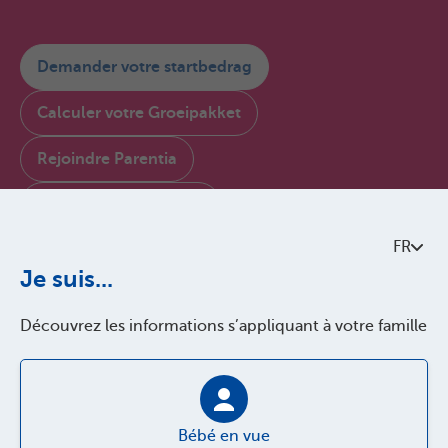
Demander votre startbedrag
Calculer votre Groeipakket
Rejoindre Parentia
Consulter My Parentia
FR
Contactez-nous
Je suis...
À propos de Parentia
Découvrez les informations s’appliquant à votre famille
Politque de qualité
Accessibilité
Jobs
Bébé en vue