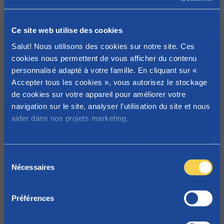
(P7B)
196.12 KB - PDF file
Ce site web utilise des cookies
Salut! Nous utilisons des cookies sur notre site. Ces
cookies nous permettent de vous afficher du contenu
Déclaration de la
Télécharger
personnalisé adapté à votre famille. En cliquant sur «
situation familiale et
Accepter tous les cookies », vous autorisez le stockage
professionelle (P12)
de cookies sur votre appareil pour améliorer votre
214.27 KB - PDF file
navigation sur le site, analyser l'utilisation du site et nous
aider dans nos projets marketing.
Suspension du
Télécharger
Consultez
notre déclaration sur les cookies
pour plus
supplément de soutien
d'informations sur les cookies que nous utilisons.
S
206.50 KB - PDF file
Nécessaires
é
l
e
Préférences
c
Demande de paiement
Télécharger
t
sur un compte bancaire