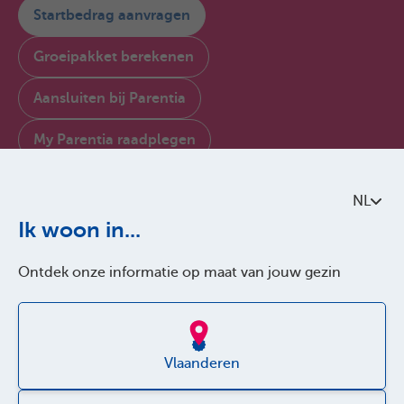
Startbedrag aanvragen
Groeipakket berekenen
Aansluiten bij Parentia
My Parentia raadplegen
Contacteer ons
NL
Over Parentia
Ik woon in...
Kwaliteitsbeleid
Ontdek onze informatie op maat van jouw gezin
Toegankelijkheid
Jobs
Vlaanderen