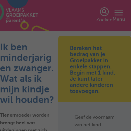
Menu
Zoeken
Ik ben
Bereken het
bedrag van je
minderjarig
Groeipakket in
en zwanger.
enkele stappen.
Begin met 1 kind.
Wat als ik
Je kunt later
andere kinderen
mijn kindje
toevoegen.
wil houden?
Tienermoeder worden
Geef de voornaam
brengt heel wat
van het kind
uitdagingen met zich