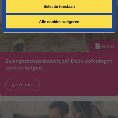
c
Selectie toestaan
t
i
e
Alle cookies weigeren
Artikel
Zwangerschapskwaaltjes? Deze oefeningen
kunnen helpen
Tips en tricks