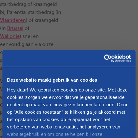
startbedrag of kraamgeld
bij Parentia. startbedrag (in
Vlaanderen
) of kraamgeld
(in
Brussel
of
Wallonie
) snel en
eenvoudig aan via onze
online tool; we zorgen zo
snel mogelijk voor je
aanvraag.
Deze website maakt gebruik van cookies
Vond je dit artikel nuttig?
Wil je graag nog meer
Hey daar! We gebruiken cookies op onze site. Met deze
cookies zorgen we ervoor dat we je gepersonaliseerde
weten over het
content op maat van jouw gezin kunnen laten zien. Door
Groeipakket, de
op “Alle cookies toestaan” te klikken ga je akkoord met
kinderbijslag of andere
het opslaan van cookies op je apparaat voor het
administratieve
verbeteren van websitenavigatie, het analyseren van
onderwerpen? Neem dan
websitegebruik en om ons te helpen bij onze
zeker een kijkje op