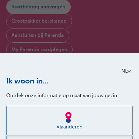
Startbedrag aanvragen
Groeipakket berekenen
Aansluiten bij Parentia
My Parentia raadplegen
Contacteer ons
NL
Over Parentia
Ik woon in...
Kwaliteitsbeleid
Ontdek onze informatie op maat van jouw gezin
Toegankelijkheid
Jobs
Vlaanderen