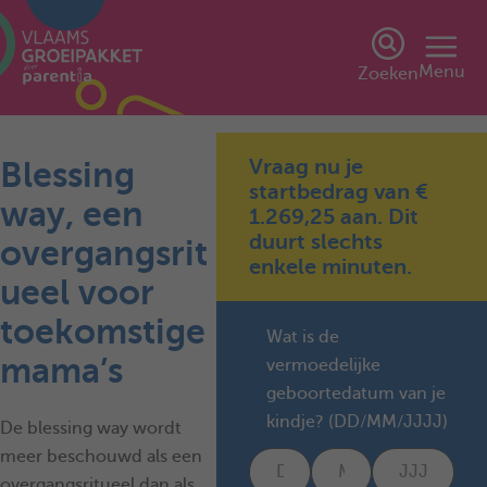
Menu
Zoeken
Vraag nu je
Blessing
startbedrag van €
way, een
1.269,25 aan. Dit
duurt slechts
overgangsrit
enkele minuten.
ueel voor
toekomstige
Wat is de
mama’s
vermoedelijke
geboortedatum van je
kindje? (DD/MM/JJJJ)
De blessing way wordt
meer beschouwd als een
overgangsritueel dan als