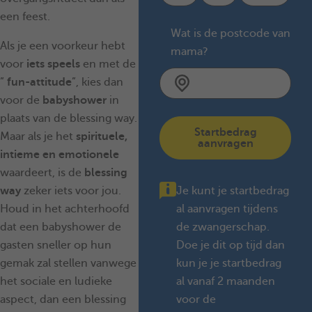
een feest.
Wat is de postcode van
Als je een voorkeur hebt
mama?
voor
iets speels
en met de
”
fun-attitude
”, kies dan
voor de
babyshower
in
plaats van de blessing way.
Startbedrag
Maar als je het
spirituele,
aanvragen
intieme en emotionele
waardeert, is de
blessing
way
zeker iets voor jou.
Je kunt je startbedrag
Houd in het achterhoofd
al aanvragen tijdens
dat een babyshower de
de zwangerschap.
gasten sneller op hun
Doe je dit op tijd dan
gemak zal stellen vanwege
kun je je startbedrag
het sociale en ludieke
al vanaf 2 maanden
aspect, dan een blessing
voor de