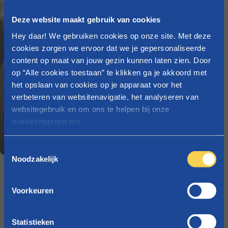
Deze website maakt gebruik van cookies
Hey daar! We gebruiken cookies op onze site. Met deze
cookies zorgen we ervoor dat we je gepersonaliseerde
content op maat van jouw gezin kunnen laten zien. Door
op “Alle cookies toestaan” te klikken ga je akkoord met
het opslaan van cookies op je apparaat voor het
verbeteren van websitenavigatie, het analyseren van
websitegebruik en om ons te helpen bij onze
marketingprojecten.
Raadpleeg
onze cookieverklaring
voor meer info over
T
welke cookies we gebruiken.
Noodzakelijk
o
e
Water als weldoene
r
s
voor de zwanger:
Voorkeuren
t
een fles gevuld met
e
water of een
m
Statistieken
kruideninfusie wordt