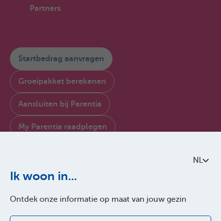
Partners
Startbedrag aanvragen
Groeipakket berekenen
Aansluiten bij Parentia
My Parentia raadplegen
Contacteer ons
NL
Over Parentia
Ik woon in...
Kwaliteitsbeleid
Ontdek onze informatie op maat van jouw gezin
Toegankelijkheid