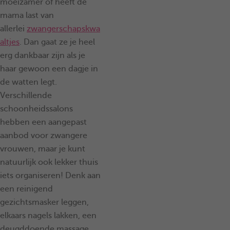
moeizamer of heeft de
mama last van
allerlei
zwangerschapskwa
altjes
. Dan gaat ze je heel
erg dankbaar zijn als je
haar gewoon een dagje in
de watten legt.
Verschillende
schoonheidssalons
hebben een aangepast
aanbod voor zwangere
vrouwen, maar je kunt
natuurlijk ook lekker thuis
iets organiseren! Denk aan
een reinigend
gezichtsmasker leggen,
elkaars nagels lakken, een
deugddoende massage