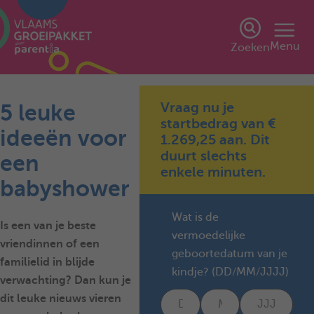
Menu
Zoeken
Vraag nu je
5 leuke
startbedrag van €
ideeën voor
1.269,25 aan. Dit
duurt slechts
een
enkele minuten.
babyshower
Wat is de
Is een van je beste
vermoedelijke
vriendinnen of een
geboortedatum van je
familielid in
blijde
kindje? (DD/MM/JJJJ)
verwachting
? Dan kun je
dit leuke nieuws vieren