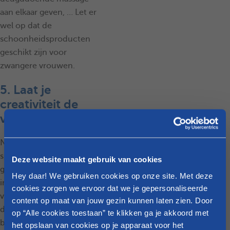
aan elkaar geven, … Let er
wel op dat de
schoonheidsproducten
geschikt zijn voor
zwangere vrouwen.
5. Laat je
creativiteit de
vrije loop
Niet zo’n fan van
spelletjes? Bedenk dan
Deze website maakt gebruik van cookies
gerust creatieve
Hey daar! We gebruiken cookies op onze site. Met deze
initiatieven. Wat dacht je
cookies zorgen we ervoor dat we je gepersonaliseerde
van rompertjes versieren,
content op maat van jouw gezin kunnen laten zien. Door
de zwangere buik
op “Alle cookies toestaan” te klikken ga je akkoord met
beschilderen, originele
het opslaan van cookies op je apparaat voor het