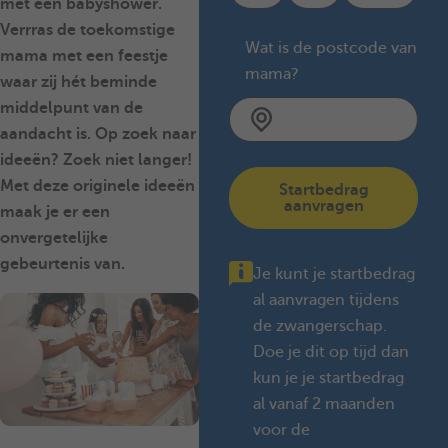
met een
babyshower
.
Verrras de toekomstige
Wat is de postcode van
mama met een feestje
mama?
waar zij hét beminde
middelpunt van de
aandacht is. Op zoek naar
ideeën? Zoek niet langer!
Met deze originele ideeën
Startbedrag
aanvragen
maak je er een
onvergetelijke
gebeurtenis van.
Je kunt je startbedrag
al aanvragen tijdens
de zwangerschap.
Doe je dit op tijd dan
kun je je startbedrag
al vanaf 2 maanden
voor de