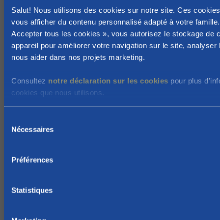
Salut! Nous utilisons des cookies sur notre site. Ces cookie
n
vous afficher du contenu personnalisé adapté à votre famille.
o
Accepter tous les cookies », vous autorisez le stockage de 
u
appareil pour améliorer votre navigation sur le site, analyser l'
v
nous aider dans nos projets marketing.
e
l
Consultez
notre déclaration sur les cookies
pour plus d'inf
l
cookies que nous utilisons.
e
m
S
e
Nécessaires
é
n
l
t
e
Préférences
a
c
r
t
r
i
Statistiques
o
i
n
v