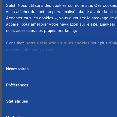
Salut! Nous utilisons des cookies sur notre site. Ces cookie
i
vous afficher du contenu personnalisé adapté à votre famille.
s
Accepter tous les cookies », vous autorisez le stockage de 
o
appareil pour améliorer votre navigation sur le site, analyser l'
n
nous aider dans nos projets marketing.
d
e
Consultez
notre déclaration sur les cookies
pour plus d'inf
r
cookies que nous utilisons.
s
t
S
e
Nécessaires
é
u
l
n
e
Préférences
i
c
n
t
g
i
Statistiques
o
s
n
b