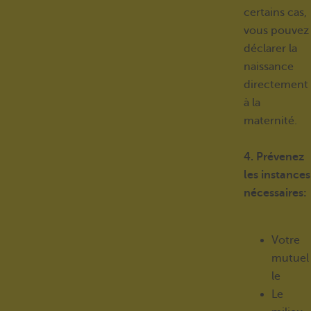
certains cas,
vous pouvez
déclarer la
naissance
directement
à la
maternité.
4. Prévenez
les instances
nécessaires:
Votre
mutuel
le
Le