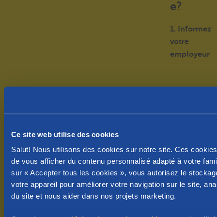
e?
1. Informez
votre
employeur
Faites-le au
moins 7
semaines
avant
Ce site web utilise des cookies
l'accouchem
Salut! Nous utilisons des cookies sur notre site. Ces cookie
ent.
de vous afficher du contenu personnalisé adapté à votre famil
Remettez à
sur « Accepter tous les cookies », vous autorisez le stockag
votre
votre appareil pour améliorer votre navigation sur le site, analy
employeur
du site et nous aider dans nos projets marketing.
une