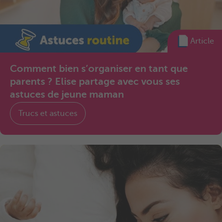
Article
Comment bien s’organiser en tant que
parents ? Elise partage avec vous ses
astuces de jeune maman
Trucs et astuces