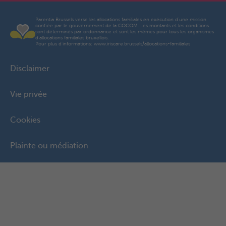
Parentia Brussels verse les allocations familiales en exécution d'une mission
confiée par le gouvernement de la COCOM. Les montants et les conditions
sont déterminés par ordonnance et sont les mêmes pour tous les organismes
d'allocations familiales bruxellois.
Pour plus d'informations: www.iriscare.brussels/allocations-familiales
Disclaimer
Vie privée
Cookies
Plainte ou médiation