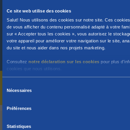
Trouvez l'agence la plus
Ce site web utilise des cookies
proche de chez vous
Salut! Nous utilisons des cookies sur notre site. Ces cookie
Indiquez votre code postal ou votre commune
de vous afficher du contenu personnalisé adapté à votre famil
sur « Accepter tous les cookies », vous autorisez le stockag
votre appareil pour améliorer votre navigation sur le site, analy
du site et nous aider dans nos projets marketing.
Trouver mon agence
Consultez
notre déclaration sur les cookies
pour plus d'inf
cookies que nous utilisons.
Pour planifier un appel vidéo ou téléphonique,
S
recherchez d'abord l'agence la plus proche de
Nécessaires
é
chez vous !
l
e
Préférences
c
Poser une question en ligne
t
i
Statistiques