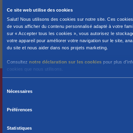
nous permet de mieux cerner leurs attentes. Pour
Ce site web utilise des cookies
savoir s’ils sont satisfaits de nos services, nous sondons
Salut! Nous utilisons des cookies sur notre site. Ces cookie
régulièrement les parents. Car mesurer c’est savoir.
de vous afficher du contenu personnalisé adapté à votre famil
L’avis des familles occupe ainsi une place essentielle
sur « Accepter tous les cookies », vous autorisez le stockag
dans notre politique de qualité ISO.
votre appareil pour améliorer votre navigation sur le site, analy
du site et nous aider dans nos projets marketing.
Consultez
notre déclaration sur les cookies
pour plus d'inf
cookies que nous utilisons.
S
Nécessaires
é
l
Près des parents, dès les premiers instants.
e
Préférences
c
Bruxelles
t
Bébé en vue
i
Statistiques