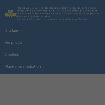
Parentia Brussels verse les allocations familiales en exécution d'une mission
confiée par le gouvernement de la COCOM. Les montants et les conditions
sont déterminés par ordonnance et sont les mêmes pour tous les organismes
d'allocations familiales bruxellois.
Pour plus d'informations: www.iriscare.brussels/allocations-familiales
Disclaimer
Vie privée
Cookies
Plainte ou médiation