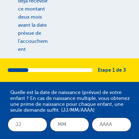
déjà recevoir
ce montant
deux mois
avant la date
prévue de
l'accouchem
ent
Etape 1 de 3
Quelle est la date de naissance (prévue) de votre
enfant ? En cas de naissance multiple, vous obtenez
une prime de naissance pour chaque enfant, une
seule demande suffit. (JJ/MM/AAAA)