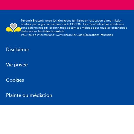
Parentia Brussels verse les allocations familiales en exécution d'une mission
confiée par le gouvernement de la COCOM. Les montants et les conditions
sont déterminés par ordonnance et sont les mêmes pour tous les organismes
d'allocations familiales bruxellois.
Pour plus d'informations: www.iriscare.brussels/allocations-familiales
Disclaimer
Vie privée
Cookies
Plainte ou médiation