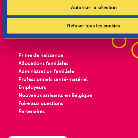
n
Bébé en vue
Autoriser la sélection
t
e
m
Refuser tous les cookies
e
n
t
Prime de naissance
Allocations familiales
Administration familiale
Professionnels santé-matériel
Employeurs
Nouveaux arrivants en Belgique
Foire aux questions
Partenaires