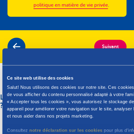
politique en matière de vie privée
.
Suivant
Ce site web utilise des cookies
Salut! Nous utilisons des cookies sur notre site. Ces cookie
de vous afficher du contenu personnalisé adapté à votre famil
La prime de naissance : de quoi s’agit-il
« Accepter tous les cookies », vous autorisez le stockage de
?
appareil pour améliorer votre navigation sur le site, analyser l'
et nous aider dans nos projets marketing.
En Région bruxelloise, la prime de naissance s'élève à
1.395,02 € pour le premier enfant et à 634,10 € pour
Consultez
notre déclaration sur les cookies
pour plus d'inf