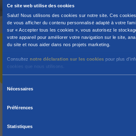
Ce site web utilise des cookies
Salut! Nous utilisons des cookies sur notre site. Ces cookie
de vous afficher du contenu personnalisé adapté à votre famil
Article
sur « Accepter tous les cookies », vous autorisez le stockag
votre appareil pour améliorer votre navigation sur le site, analy
La terminologie en Flandre: kinderbijslag
du site et nous aider dans nos projets marketing.
ou Groeipakket, geboortepremie ou
startbedrag: quelle différence ?
Consultez
notre déclaration sur les cookies
pour plus d'inf
cookies que nous utilisons.
Allocations familiales
S
Nécessaires
é
l
Obtenez les réponses à toutes vos
e
questions concernant l'administration
Préférences
c
familiale
t
i
Statistiques
Rechercher dans Administration familiale
o