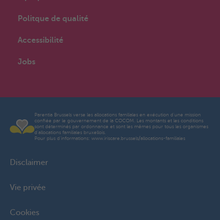
Politque de qualité
Accessibilité
Jobs
Parentia Brussels verse les allocations familiales en exécution d'une mission
confiée par le gouvernement de la COCOM. Les montants et les conditions
sont déterminés par ordonnance et sont les mêmes pour tous les organismes
d'allocations familiales bruxellois.
Pour plus d'informations: www.iriscare.brussels/allocations-familiales
Disclaimer
Vie privée
Cookies