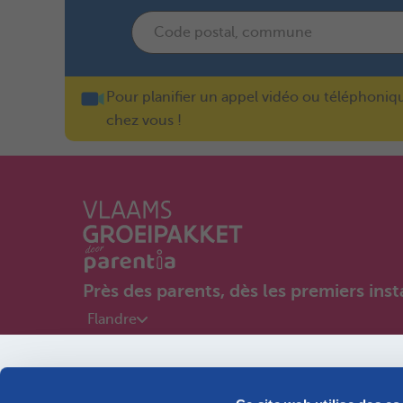
Pour planifier un appel vidéo ou téléphoniq
chez vous !
Près des parents, dès les premiers inst
Flandre
Bébé en vue