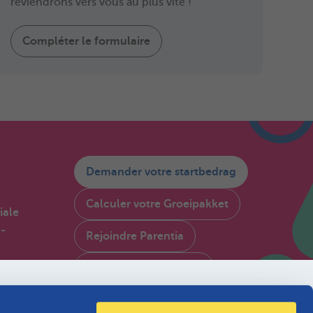
reviendrons vers vous au plus vite !
Compléter le formulaire
Demander votre startbedrag
Calculer votre Groeipakket
iale
é-
Rejoindre Parentia
Consulter My Parentia
FR
Contactez-nous
en