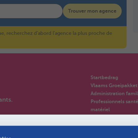
Trouver mon agence
ue, recherchez d'abord l'agence la plus proche de
Startbedrag
Vlaams Groeipakket
Administration famil
ants.
Professionnels sant
matériel
Employeurs
Par-anges
Nouveaux arrivants 