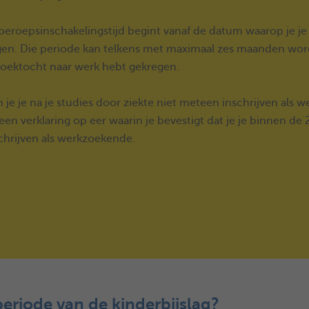
beroepsinschakelingstijd begint vanaf de datum waarop je je
en. Die periode kan telkens met maximaal zes maanden worde
zoektocht naar werk hebt gekregen.
 je je na je studies door ziekte niet meteen inschrijven al
een verklaring op eer waarin je bevestigt dat je je binnen de
chrijven als werkzoekende.
eriode van de kinderbijslag?