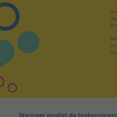
Je 
dag
je 
Kun
en 
ins
Wanneer eindigt de toekenningsp