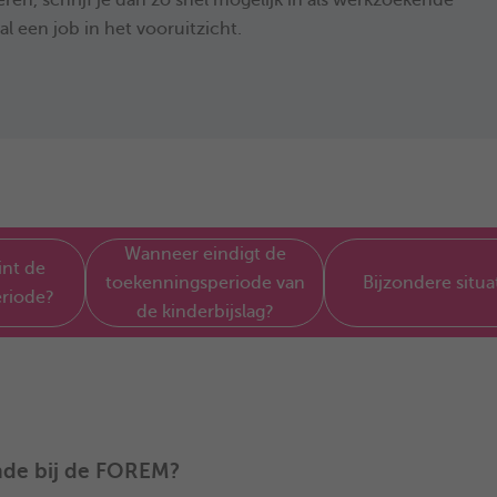
ren, schrijf je dan zo snel mogelijk in als werkzoekende
 al een job in het vooruitzicht.
Wanneer eindigt de
nt de
toekenningsperiode van
Bijzondere situa
riode?
de kinderbijslag?
ende bij de FOREM?