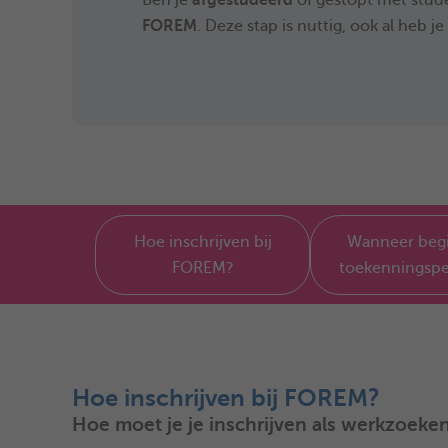
Ben je
afgestudeerd
of gestopt met stude
FOREM
. Deze stap is nuttig, ook al heb je
Hoe inschrijven bij
Wanneer begi
FOREM?
toekenningspe
Hoe inschrijven bij FOREM?
Hoe moet je je inschrijven als werkzoek