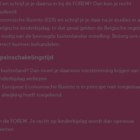
 en schrijf je je daarna in bij de FOREM? Dan kun je recht
tudeerd.
omische Ruimte (EER) en schrijf je je daar na je studies in a
ische kinderbijslag. In dat geval gelden de Belgische regel
nodig van de bevoegde buitenlandse instelling. Bezorg ons 
orrect kunnen behandelen.
epsinschakelingstijd
 het buitenland? Dan moet je daarvoor toestemming krijgen van
derbijslag verliezen.
 Europese Economische Ruimte is in principe niet toegestaa
 afwijking heeft toegekend.
an de FOREM. Je recht op kinderbijslag wordt dan opnieuw
denten.