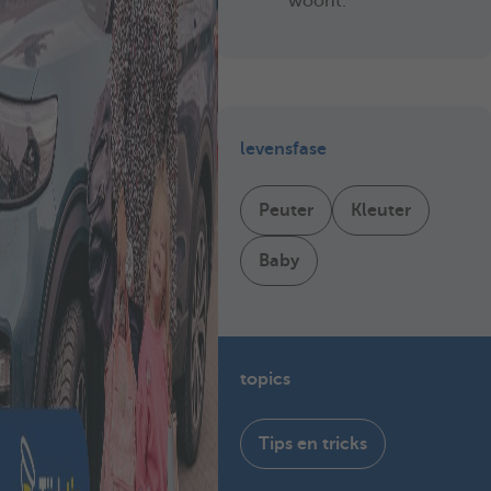
woont.
levensfase
Peuter
Kleuter
Baby
topics
Tips en tricks