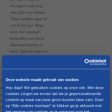
morgens ook nog
wat tijd voor elkaar.
“Mijn wekker gaat af
om 6.50 uur. Maar
voor we opstaan
belanden we eerst
allemaal samen in
bed. Tijd om even te
knuffelen maakt de
ochtendrush pas
echt geslaagd.”
Deze website maakt gebruik van cookies
“Nadat de kindjes goed en
Hey daar! We gebruiken cookies op onze site. Met deze
wel op school en in de
cookies zorgen we ervoor dat we je gepersonaliseerde
crèche zijn, rest er me nog
content op maat van jouw gezin kunnen laten zien. Door
een ding: de
op “Alle cookies toestaan” te klikken ga je akkoord met
ochtendrush-rommel
het opslaan van cookies op je apparaat voor het