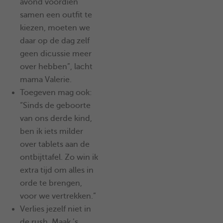
avond voordien
samen een outfit te
kiezen, moeten we
daar op de dag zelf
geen dicussie meer
over hebben”, lacht
mama Valerie.
Toegeven mag ook:
“Sinds de geboorte
van ons derde kind,
ben ik iets milder
over tablets aan de
ontbijttafel. Zo win ik
extra tijd om alles in
orde te brengen,
voor we vertrekken.”
Verlies jezelf niet in
de rush. Maak ’s