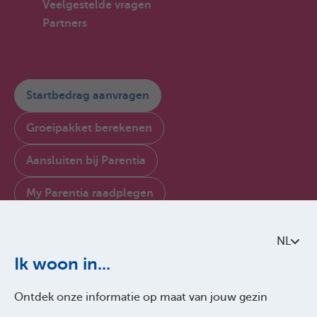
Veelgestelde vragen
Partners
Startbedrag aanvragen
Groeipakket berekenen
Aansluiten bij Parentia
My Parentia raadplegen
Contacteer ons
NL
Over Parentia
Ik woon in...
Kwaliteitsbeleid
Ontdek onze informatie op maat van jouw gezin