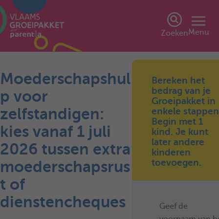
Menu
Zoeken
Moederschapshul
Bereken het
bedrag van je
p voor
Groeipakket in
zelfstandigen:
enkele stappen
Begin met 1
kies vanaf 1 juli
kind. Je kunt
later andere
2026 tussen extra
kinderen
toevoegen.
moederschapsrus
t of
dienstencheques
Geef de
voornaam van h