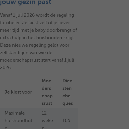
jouw gezin past
Vanaf 1 juli 2026 wordt de regeling
flexibeler. Je kiest zelf of je liever
meer tijd met je baby doorbrengt of
extra hulp in het huishouden krijgt.
Deze nieuwe regeling geldt voor
zelfstandigen van wie de
moederschapsrust start vanaf 1 juli
2026.
Moe
Dien
ders
sten
Je kiest voor
chap
che
srust
ques
Maximale
12
huishoudhul
weke
105
p
n