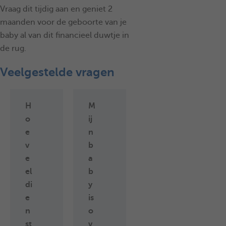
Vraag dit tijdig aan en geniet 2
maanden voor de geboorte van je
baby al van dit financieel duwtje in
de rug.
Veelgestelde vragen
H
M
o
ij
e
n
v
b
e
a
el
b
di
y
e
is
n
o
st
v