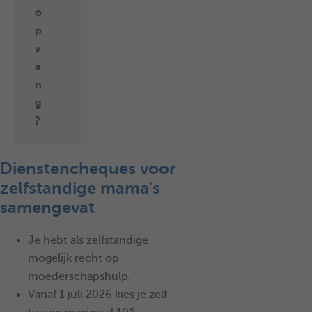
o
p
v
a
n
g
?
Dienstencheques voor
zelfstandige mama's
samengevat
Je hebt als zelfstandige
mogelijk recht op
moederschapshulp.
Vanaf 1 juli 2026 kies je zelf