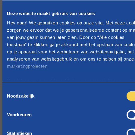
ra
ar
Deze website maakt gebruik van cookies
m
t
o
v
Hey daar! We gebruiken cookies op onze site. Met deze coo
e
ó
zorgen we ervoor dat we je gepersonaliseerde content op ma
d
ó
van jouw gezin kunnen laten zien. Door op “Alle cookies
toestaan” te klikken ga je akkoord met het opslaan van cook
er
r
op je apparaat voor het verbeteren van websitenavigatie, het
s
1
analyseren van websitegebruik en om ons te helpen bij onze
c
ju
marketingprojecten.
h
li
a
2
Raadpleeg
onze cookieverklaring
voor meer info over welk
p
0
cookies we gebruiken.
T
sr
2
Noodzakelijk
o
u
6.
e
st
G
s
Voorkeuren
?
el
t
d
e
t
m
Statistieken