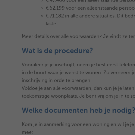
€ 47.460 voor een alleenstaande persoo
€ 52.199 voor een alleenstaande persoo
€ 71.182 in alle andere situaties. Dit 
laste.
Meer details over alle voorwaarden? Je vindt ze t
Wat is de procedure?
Vooraleer je je inschrijft, neem je best eerst tele
in de buurt waar je wenst te wonen. Zo verneem
inschrijving in orde te brengen.
Voldoe je aan alle voorwaarden, dan kun je je laten 
toekomstige woonplaats. Je bent vrij om je in te s
Welke documenten heb je nodig
Kom je in aanmerking voor een woning en wil je je
mee: