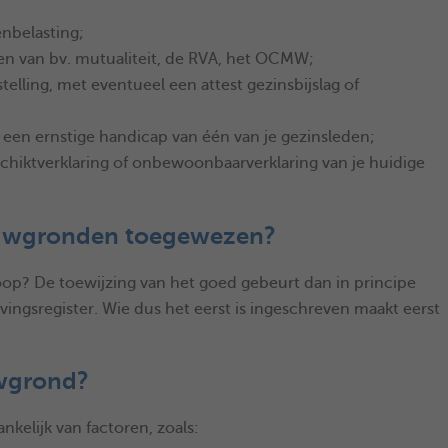
enbelasting;
n van bv. mutualiteit, de RVA, het OCMW;
elling, met eventueel een attest gezinsbijslag of
e een ernstige handicap van één van je gezinsleden;
chiktverklaring of onbewoonbaarverklaring van je huidige
uwgronden toegewezen?
koop? De toewijzing van het goed gebeurt dan in principe
vingsregister. Wie dus het eerst is ingeschreven maakt eerst
uwgrond?
nkelijk van factoren, zoals: