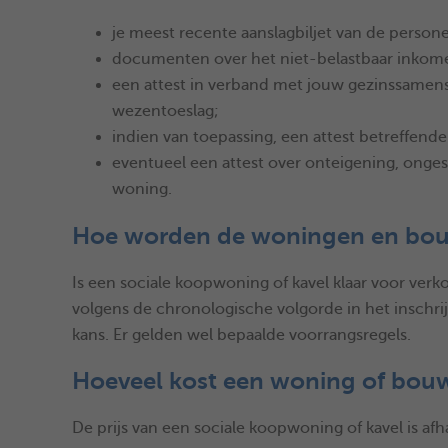
je meest recente aanslagbiljet van de person
documenten over het niet-belastbaar inkome
een attest in verband met jouw gezinssamenst
wezentoeslag;
indien van toepassing, een attest betreffend
eventueel een attest over onteigening, onges
woning.
Hoe worden de woningen en bo
Is een sociale koopwoning of kavel klaar voor ver
volgens de chronologische volgorde in het inschrij
kans. Er gelden wel bepaalde voorrangsregels.
Hoeveel kost een woning of bo
De prijs van een sociale koopwoning of kavel is afha