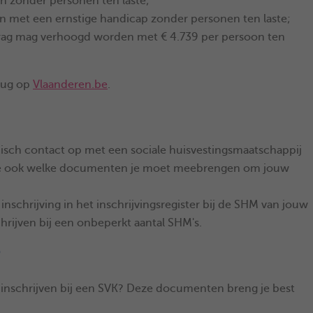
n zonder personen ten laste;
n met een ernstige handicap zonder personen ten laste;
bedrag mag verhoogd worden met € 4.739 per persoon ten
erug op
Vlaanderen.be
.
fonisch contact op met een sociale huisvestingsmaatschappij
 je ook welke documenten je moet meebrengen om jouw
inschrijving in het inschrijvingsregister bij de SHM van jouw
chrijven bij een onbeperkt aantal SHM's.
?
 inschrijven bij een SVK? Deze documenten breng je best