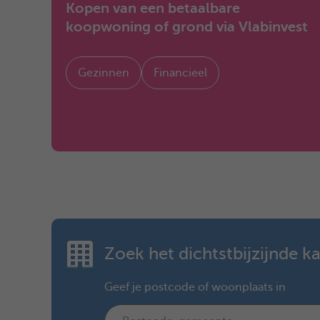
Kopen van een betaalbare
koopwoning of grond via Vlabinvest
Gezinnen
Financieel
Zoek het dichtstbijzijnde k
Geef je postcode of woonplaats in