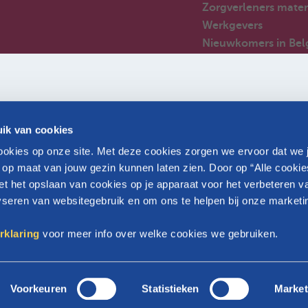
Zorgverleners mater
Werkgevers
Nieuwkomers in Bel
Veelgestelde vragen
Partners
ik van cookies
okies op onze site. Met deze cookies zorgen we ervoor dat we 
 op maat van jouw gezin kunnen laten zien. Door op “Alle cookie
et het opslaan van cookies op je apparaat voor het verbeteren v
lyseren van websitegebruik en om ons te helpen bij onze marketi
Aangesloten bij Parentia
rklaring
voor meer info over welke cookies we gebruiken.
GC-regering.
Voorkeuren
Statistieken
Market
n gelijk voor
Disclaimer
Privacy p