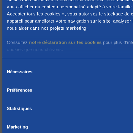
vous afficher du contenu personnalisé adapté à votre famille.
e
Accepter tous les cookies », vous autorisez le stockage de 
u
appareil pour améliorer votre navigation sur le site, analyser l'
v
nous aider dans nos projets marketing.
e
n
Consultez
notre déclaration sur les cookies
pour plus d'inf
t
cookies que nous utilisons.
m
a
S
i
Nécessaires
é
n
l
t
e
Préférences
e
c
n
t
a
i
Statistiques
n
o
t
n
Marketing
d
c