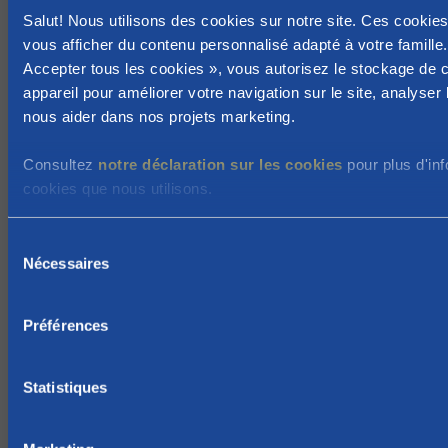
t
Salut! Nous utilisons des cookies sur notre site. Ces cookie
e
vous afficher du contenu personnalisé adapté à votre famille.
,
Accepter tous les cookies », vous autorisez le stockage de 
appareil pour améliorer votre navigation sur le site, analyser l'
u
nous aider dans nos projets marketing.
n
e
Consultez
notre déclaration sur les cookies
pour plus d'inf
a
cookies que nous utilisons.
c
t
S
i
Nécessaires
é
v
l
i
e
Préférences
t
c
é
t
l
i
Statistiques
u
o
c
n