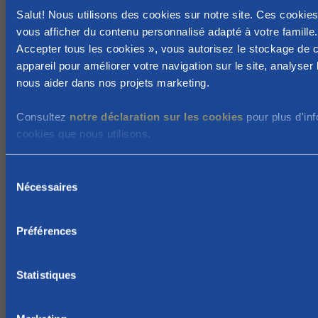
m
Salut! Nous utilisons des cookies sur notre site. Ces cookie
i
vous afficher du contenu personnalisé adapté à votre famille.
c
Accepter tous les cookies », vous autorisez le stockage de 
appareil pour améliorer votre navigation sur le site, analyser l'
i
nous aider dans nos projets marketing.
l
i
Consultez
notre déclaration sur les cookies
pour plus d'inf
é
cookies que nous utilisons.
s
à
S
B
Nécessaires
é
r
l
u
e
Préférences
x
c
e
t
l
i
Statistiques
l
o
e
n