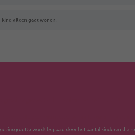
 kind alleen gaat wonen.
 gezinsgrootte bepalen vanaf 2020
e wordt de gezinsgrootte bepaald vanaf 1 januari
gezinsgrootte wordt bepaald door het aantal kinderen die re