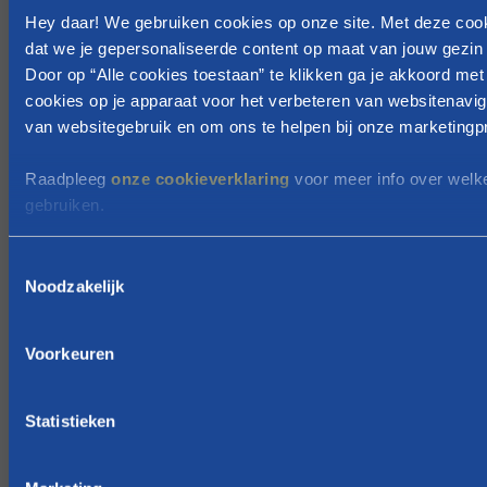
o
Hey daar! We gebruiken cookies op onze site. Met deze coo
dat we je gepersonaliseerde content op maat van jouw gezin 
r
Door op “Alle cookies toestaan” te klikken ga je akkoord met
e
cookies op je apparaat voor het verbeteren van websitenavig
n
van websitegebruik en om ons te helpen bij onze marketingpr
,
d
Raadpleeg
onze cookieverklaring
voor meer info over welk
a
gebruiken.
n
n
T
e
Noodzakelijk
o
e
e
m
s
Voorkeuren
t
t
h
e
e
m
Statistieken
t
m
i
b