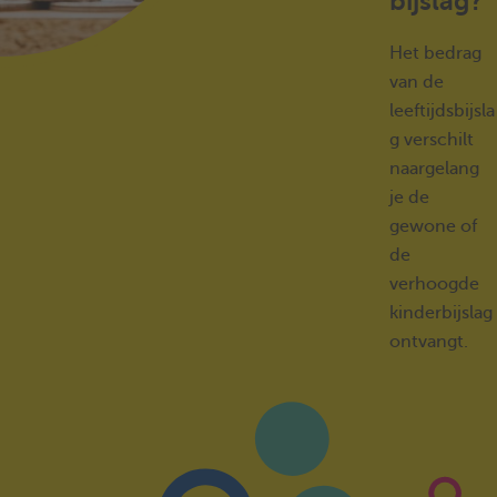
bijslag?
Het bedrag
van de
leeftijdsbijsla
g verschilt
naargelang
je de
gewone of
de
verhoogde
kinderbijslag
ontvangt.