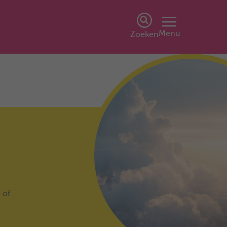
Menu
Zoeken
 of