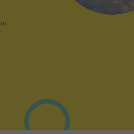
180
e