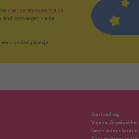
 via
vlaanderen@parentia.be
.
n kind, ontvangen via de
 een speciaal plaatsje.
Startbedrag
Vlaams Groeipakket
Gezinsadministratie
Zorgverleners mater