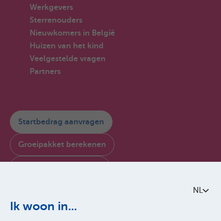
Werkgevers
Sterrenouders
Nieuwkomers in België
Huizen van het kind
Veelgestelde vragen
Partners
Startbedrag aanvragen
Groeipakket berekenen
Aansluiten bij Parentia
My Parentia raadplegen
NL
Ik woon in...
Contacteer ons