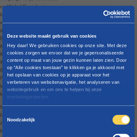
en Wiske! Deze korte en
kindvriendelijke
wandelroute voert je langs
de hoogtepunten van
Deze website maakt gebruik van cookies
Brussel, zoals de Grote
Hey daar! We gebruiken cookies op onze site. Met deze
Markt, Manneken Pis, het
cookies zorgen we ervoor dat we je gepersonaliseerde
Koninklijk Paleis, de
content op maat van jouw gezin kunnen laten zien. Door
Wetstraat, het
op “Alle cookies toestaan” te klikken ga je akkoord met
Beenhouwerstraatje …
het opslaan van cookies op je apparaat voor het
Perfect voor een leuke en
verbeteren van websitenavigatie, het analyseren van
leerzame dag met de
websitegebruik en om ons te helpen bij onze
kinderen!
marketingprojecten.
Wil je volgend jaar extra
Raadpleeg
onze cookieverklaring
voor meer info over
T
lang genieten van de
welke cookies we gebruiken.
Noodzakelijk
o
zomervakantie met je
e
kinderen? Vraag dan op
s