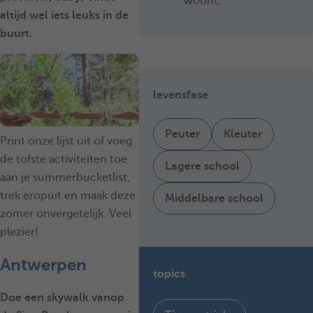
woont.
altijd wel iets leuks in de
buurt.
levensfase
Peuter
Kleuter
Print onze lijst uit of voeg
de tofste activiteiten toe
Lagere school
aan je summerbucketlist,
trek eropuit en maak deze
Middelbare school
zomer onvergetelijk. Veel
plezier!
Antwerpen
topics
Doe een skywalk vanop