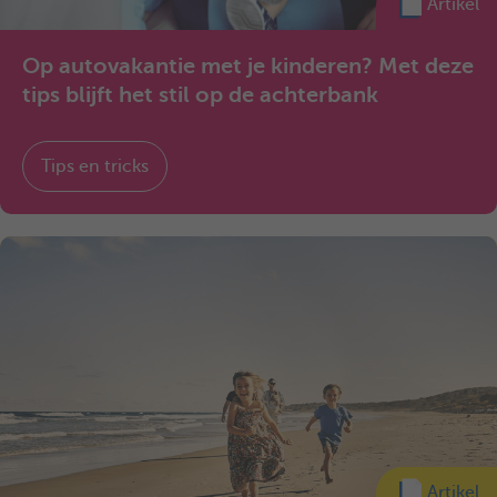
Artikel
Op autovakantie met je kinderen? Met deze
tips blijft het stil op de achterbank
Tips en tricks
Artikel