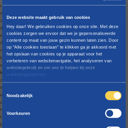
is echter dat elke test ook
een
oordeel
inhoudt. Dat
Deze website maakt gebruik van cookies
oordeel kan voor kinderen
Hey daar! We gebruiken cookies op onze site. Met deze
die slecht scoren, maar
cookies zorgen we ervoor dat we je gepersonaliseerde
evengoed voor kinderen
content op maat van jouw gezin kunnen laten zien. Door
die goed scoren, een
op “Alle cookies toestaan” te klikken ga je akkoord met
negatieve uitkomst
het opslaan van cookies op je apparaat voor het
brengen. Enerzijds kan het
verbeteren van websitenavigatie, het analyseren van
ervoor zorgen dat
websitegebruik en om ons te helpen bij onze
kinderen die goed scoren
marketingprojecten.
op taalgebied, nadien
misschien
minder
Raadpleeg
onze cookieverklaring
voor meer info over
T
uitdagingen
aangeboden
welke cookies we gebruiken.
Noodzakelijk
o
zullen krijgen (want zij
e
hebben het niet nodig).
s
Voorkeuren
Hierdoor vertraAnderzijds
t
e
kan het ook