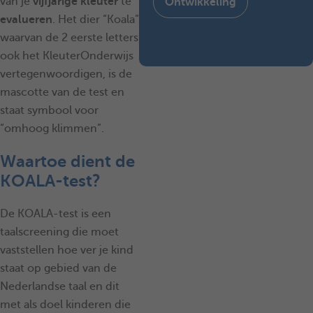
van je
vijfjarige kleuter
te
Ontwikkeling
evalueren
. Het dier “Koala”
waarvan de 2 eerste letters
ook het KleuterOnderwijs
vertegenwoordigen, is de
mascotte van de test en
staat symbool voor
“omhoog klimmen”.
Waartoe dient de
KOALA-test?
De KOALA-test is een
taalscreening die moet
vaststellen hoe ver je kind
staat op gebied van de
Nederlandse taal en dit
met als doel kinderen die