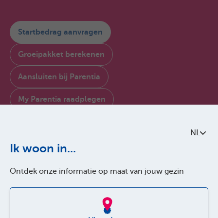
Startbedrag aanvragen
Groeipakket berekenen
Aansluiten bij Parentia
My Parentia raadplegen
Contacteer ons
NL
Over Parentia
Ik woon in...
Kwaliteitsbeleid
Ontdek onze informatie op maat van jouw gezin
Toegankelijkheid
Jobs