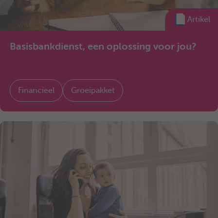
Artikel
Basisbankdienst, een oplossing voor jou?
Financieel
Groeipakket