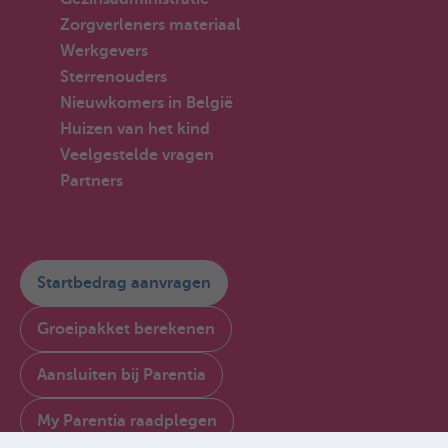
Zorgverleners materiaal
Werkgevers
Sterrenouders
Nieuwkomers in België
Huizen van het kind
Veelgestelde vragen
Partners
Startbedrag aanvragen
Groeipakket berekenen
Aansluiten bij Parentia
My Parentia raadplegen