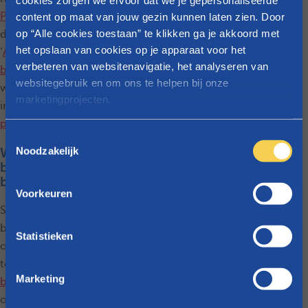
cookies zorgen we ervoor dat we je gepersonaliseerde
Parentia account
of
content op maat van jouw gezin kunnen laten zien. Door
op “Alle cookies toestaan” te klikken ga je akkoord met
download het formulier
het opslaan van cookies op je apparaat voor het
‘
Aanvraag betaling op een
verbeteren van websitenavigatie, het analyseren van
bankrekening
’ op onze
websitegebruik en om ons te helpen bij onze
website en stuur het ons
marketingprojecten.
ingevuld terug
per post of
per mail
.
Raadpleeg
onze cookieverklaring
voor meer info over
T
welke cookies we gebruiken.
Noodzakelijk
Wist je dat er een
o
basisbankdienst
e
bestaat?
s
Voorkeuren
t
Soms gebeurt het dat een
e
bank een klant weigert
m
Statistieken
omwille van zijn financiële
m
toestand. De
i
Marketing
basisbankdienst
biedt een
n
oplossing, deze service
g