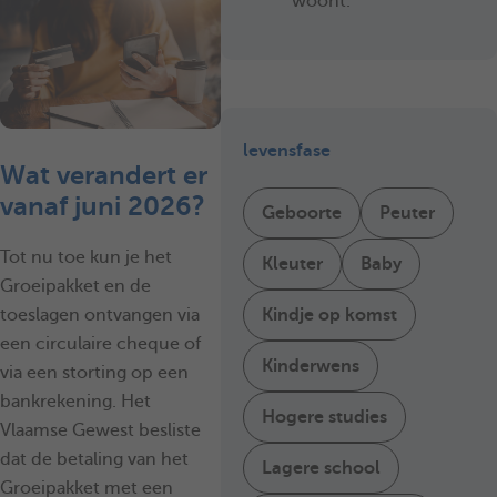
woont.
levensfase
Wat verandert er
vanaf juni 2026?
Geboorte
Peuter
Tot nu toe kun je het
Kleuter
Baby
Groeipakket en de
Kindje op komst
toeslagen ontvangen via
een circulaire cheque of
Kinderwens
via een storting op een
bankrekening. Het
Hogere studies
Vlaamse Gewest besliste
dat de betaling van het
Lagere school
Groeipakket met een