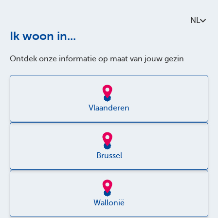
Contacteer ons
NL
Over Parentia
Ik woon in...
Kwaliteitsbeleid
Ontdek onze informatie op maat van jouw gezin
Toegankelijkheid
Jobs
Vlaanderen
Brussel
Disclaimer
Privacy policy
Wallonië