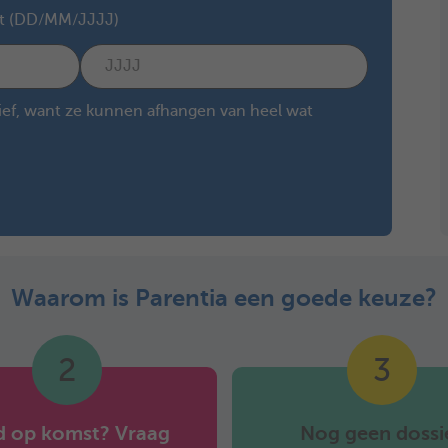
st (DD/MM/JJJJ)
tief, want ze kunnen afhangen van heel wat
Waarom is Parentia een goede keuze?
2
3
d op komst? Vraag
Nog geen dossi