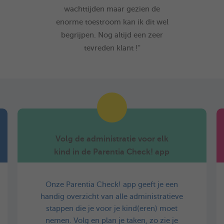
wachttijden maar gezien de
enorme toestroom kan ik dit wel
begrijpen. Nog altijd een zeer
tevreden klant !"
Volg de administratie voor elk
kind in de Parentia Check! app
Onze Parentia Check! app geeft je een
handig overzicht van alle administratieve
stappen die je voor je kind(eren) moet
nemen. Volg en plan je taken, zo zie je