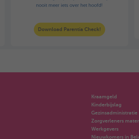
nooit meer iets over het hoofd!
Download Parentia Check!
Kraamgeld
Kinderbijslag
Gezinsadministratie
Zorgverleners mater
Werkgevers
Nieuwkomers in Bel