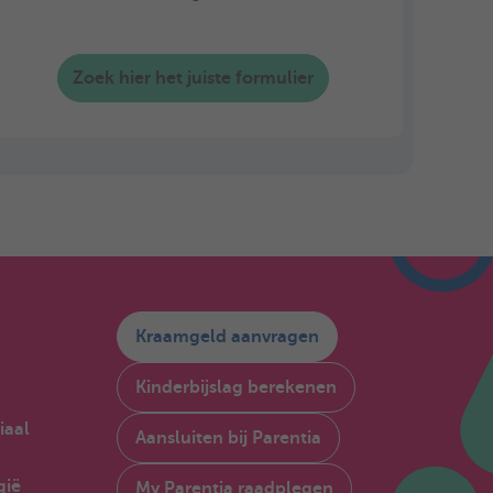
Zoek hier het juiste formulier
Kraamgeld aanvragen
Kinderbijslag berekenen
iaal
Aansluiten bij Parentia
gië
My Parentia raadplegen