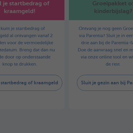
l je startbedrag of
Groeipakket o
kraamgeld!
kinderbijslag?
 kunt je startbedrag of
Ontvang je nog geen Groe
eld al ontvangen vanaf 2
via Parentia?​ Sluit je in e
en voor de vermoedelijke
drie aan bij de Parentia-f
tedatum. Breng dat dan nu
Doe de aanvraag snel en m
de door op onderstaande
via onze online tool en w
knop te drukken.
de rest.
 startbedrag of kraamgeld
Sluit je gezin aan bij Pa