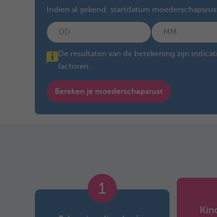
Indien al gekend: startdatum moederschapsru
De resultaten van de berekening zijn indica
factoren.
Bereken je moederschapsrust
1
Kin