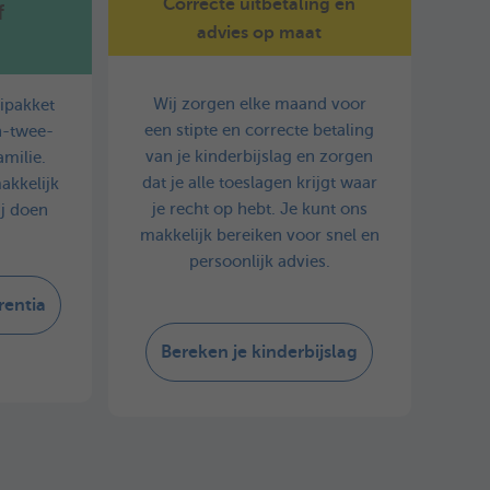
Correcte uitbetaling en
f
advies op maat
Wij zorgen elke maand voor
ipakket
een stipte en correcte betaling
en-twee-
van je kinderbijslag en zorgen
amilie.
dat je alle toeslagen krijgt waar
akkelijk
je recht op hebt. Je kunt ons
ij doen
makkelijk bereiken voor snel en
persoonlijk advies.
rentia
Bereken je kinderbijslag