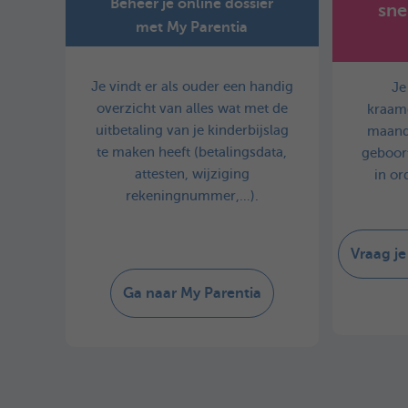
Beheer je online dossier
sne
met My Parentia
Je vindt er als ouder een handig
Je
overzicht van alles wat met de
kraamg
uitbetaling van je kinderbijslag
maand
te maken heeft (betalingsdata,
geboor
attesten, wijziging
in or
rekeningnummer,…).
Vraag je
Ga naar My Parentia