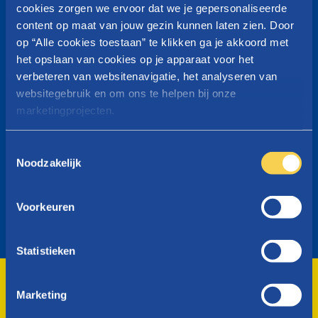
cookies zorgen we ervoor dat we je gepersonaliseerde
content op maat van jouw gezin kunnen laten zien. Door
Hebben jij of je partner al kinderbijslag in je land van
herkomst ontvangen?​
op “Alle cookies toestaan” te klikken ga je akkoord met
het opslaan van cookies op je apparaat voor het
verbeteren van websitenavigatie, het analyseren van
Ja
websitegebruik en om ons te helpen bij onze
marketingprojecten.
Neen
Raadpleeg
onze cookieverklaring
voor meer info over
T
welke cookies we gebruiken.
Noodzakelijk
o
e
s
Voorkeuren
t
e
m
Statistieken
m
i
Marketing
Volgende
n