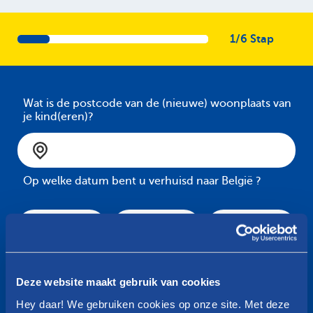
1/6 Stap
Wat is de postcode van de (nieuwe) woonplaats van
je kind(eren)?​
Op welke datum bent u verhuisd naar België ?
Uit welk land ben je afkomstig?
Deze website maakt gebruik van cookies
Hey daar! We gebruiken cookies op onze site. Met deze