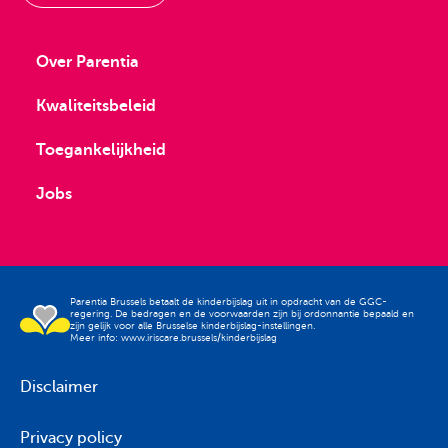
Over Parentia
Kwaliteitsbeleid
Toegankelijkheid
Jobs
Parentia Brussels betaalt de kinderbijslag uit in opdracht van de GGC-
regering. De bedragen en de voorwaarden zijn bij ordonnantie bepaald en
zijn gelijk voor alle Brusselse kinderbijslag-instellingen.
Meer info: www.iriscare.brussels/kinderbijslag
Disclaimer
Privacy policy