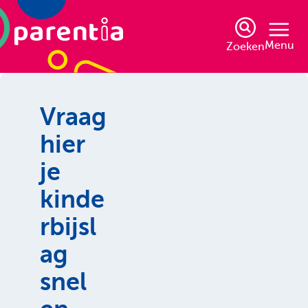
Menu
Zoeken
Vraag
hier
je
kinde
rbijsl
ag
snel